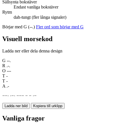
Sällsynta bokstäver
Endast vanliga bokstäver
Rytm
dah-tungt (fler långa signaler)
Börjar med G (--.)
Fler ord som börjar med G
Visuell morsekod
Ladda ner eller dela denna design
G
--.
R
.-.
O
---
T
-
T
-
A
.-
−
−
·
·
−
·
−
−
−
−
−
·
−
Ladda ner bild
Kopiera till urklipp
Vanliga fragor