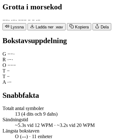
Grotta
i morsekod
−
−
·
·
−
·
−
−
−
−
−
·
−
Lyssna
Ladda ner .wav
Kopiera
Dela
Bokstavsuppdelning
G
−
−
·
R
·
−
·
O
−
−
−
T
−
T
−
A
·
−
Snabbfakta
Totalt antal symboler
13 (4 dits och 9 dahs)
Sändningstid
~5.3s vid 12 WPM · ~3.2s vid 20 WPM
Längsta bokstaven
O (---) · 11 enheter