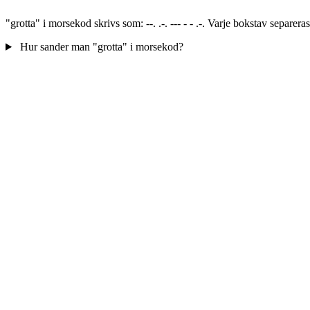
"grotta" i morsekod skrivs som: --. .-. --- - - .-. Varje bokstav separ
Hur sander man "grotta" i morsekod?