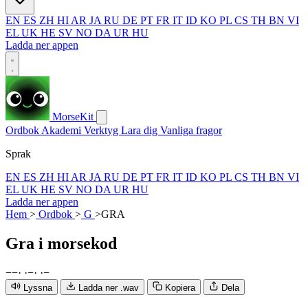
EN
ES
ZH
HI
AR
JA
RU
DE
PT
FR
IT
ID
KO
PL
CS
TH
BN
VI
EL
UK
HE
SV
NO
DA
UR
HU
Ladda ner appen
MorseKit
Ordbok
Akademi
Verktyg
Lara dig
Vanliga fragor
Sprak
EN
ES
ZH
HI
AR
JA
RU
DE
PT
FR
IT
ID
KO
PL
CS
TH
BN
VI
EL
UK
HE
SV
NO
DA
UR
HU
Ladda ner appen
Hem
>
Ordbok
>
G
>
GRA
Gra
i morsekod
−
−
·
·
−
·
·
−
Lyssna
Ladda ner .wav
Kopiera
Dela