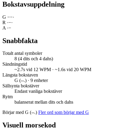
Bokstavsuppdelning
G
−
−
·
R
·
−
·
A
·
−
Snabbfakta
Totalt antal symboler
8 (4 dits och 4 dahs)
Sändningstid
~2.7s vid 12 WPM · ~1.6s vid 20 WPM
Längsta bokstaven
G (--.) · 9 enheter
Sällsynta bokstäver
Endast vanliga bokstäver
Rytm
balanserat mellan dits och dahs
Börjar med G (--.)
Fler ord som börjar med G
Visuell morsekod