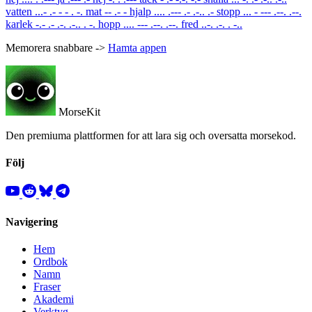
vatten
...- .- - - . -.
mat
-- .- -
hjalp
.... .--- .- .-.. .-
stopp
... - --- .--. .--.
karlek
-.- .- .-. .-.. . -.
hopp
.... --- .--. .--.
fred
..-. .-. . -..
Memorera snabbare ->
Hamta appen
MorseKit
Den premiuma plattformen for att lara sig och oversatta morsekod.
Följ
Navigering
Hem
Ordbok
Namn
Fraser
Akademi
Verktyg