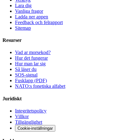
Lara dig
Vanliga fragor
Ladda ner appen
Feedback och felrapport
Sitemap
Resurser
Vad ar morsekod?
Hur det fungerar
Hur man lar sig
Så läser du
SOS-signal
Fusklapp (PDF)
NATO:s fonetiska alfabet
Juridiskt
Integritetspolicy
Villkor
Tillgänglighet
Cookie-inställningar