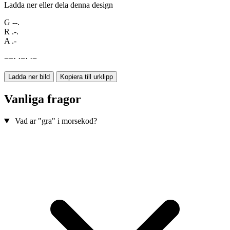
Ladda ner eller dela denna design
G
--.
R
.-.
A
.-
−
−
·
·
−
·
·
−
Ladda ner bild
Kopiera till urklipp
Vanliga fragor
Vad ar "gra" i morsekod?