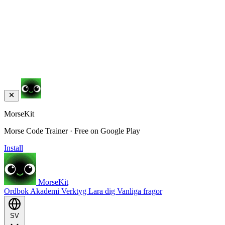
MorseKit
Morse Code Trainer · Free on Google Play
Install
MorseKit
Ordbok
Akademi
Verktyg
Lara dig
Vanliga fragor
SV