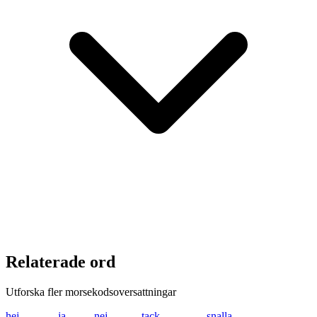
Relaterade ord
Utforska fler morsekodsoversattningar
hej
.... . .---
ja
.--- .-
nej
-. . .---
tack
- .- -.-. -.-
snalla
... -. .- .-.. .-..