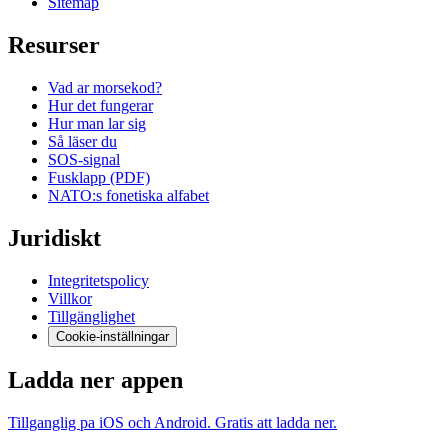
Sitemap
Resurser
Vad ar morsekod?
Hur det fungerar
Hur man lar sig
Så läser du
SOS-signal
Fusklapp (PDF)
NATO:s fonetiska alfabet
Juridiskt
Integritetspolicy
Villkor
Tillgänglighet
Cookie-inställningar
Ladda ner appen
Tillganglig pa iOS och Android. Gratis att ladda ner.