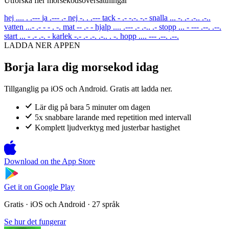
Utforska fler morsekodsoversattningar
hej
.... . .---
ja
.--- .-
nej
-. . .---
tack
- .- -.-. -.-
snalla
... -. .- .-.. .-..
vatten
...- .- - - . -.
mat
-- .- -
hjalp
.... .--- .- .-.. .-
stopp
... - --- .--. .--.
start
... - .- .-. -
karlek
-.- .- .-. .-.. . -.
hopp
.... --- .--. .--.
LADDA NER APPEN
Borja lara dig morsekod idag
Tillganglig pa iOS och Android. Gratis att ladda ner.
Lär dig på bara 5 minuter om dagen
5x snabbare larande med repetition med intervall
Komplett ljudverktyg med justerbar hastighet
Download on the
App Store
Get it on
Google Play
Gratis · iOS och Android · 27 språk
Se hur det fungerar