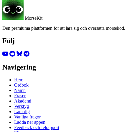
MorseKit
Den premiuma plattformen for att lara sig och oversatta morsekod.
Följ
Navigering
Hem
Ordbok
Namn
Fraser
Akademi
Verktyg
Lara dig
Vanliga fragor
Ladda ner appen
Feedback och felrapport