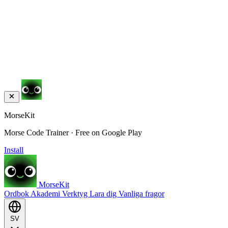
MorseKit
Morse Code Trainer · Free on Google Play
Install
MorseKit
Ordbok
Akademi
Verktyg
Lara dig
Vanliga fragor
SV