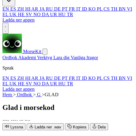
EN
ES
ZH
HI
AR
JA
RU
DE
PT
FR
IT
ID
KO
PL
CS
TH
BN
VI
EL
UK
HE
SV
NO
DA
UR
HU
TR
Ladda ner appen
MorseKit
Ordbok
Akademi
Verktyg
Lara dig
Vanliga fragor
Sprak
EN
ES
ZH
HI
AR
JA
RU
DE
PT
FR
IT
ID
KO
PL
CS
TH
BN
VI
EL
UK
HE
SV
NO
DA
UR
HU
TR
Ladda ner appen
Hem
>
Ordbok
>
G
>
GLAD
Glad
i morsekod
−
−
·
·
−
·
·
·
−
−
·
·
Lyssna
Ladda ner .wav
Kopiera
Dela