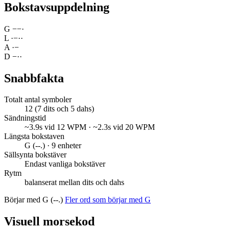
Bokstavsuppdelning
G
−
−
·
L
·
−
·
·
A
·
−
D
−
·
·
Snabbfakta
Totalt antal symboler
12 (7 dits och 5 dahs)
Sändningstid
~3.9s vid 12 WPM · ~2.3s vid 20 WPM
Längsta bokstaven
G (--.) · 9 enheter
Sällsynta bokstäver
Endast vanliga bokstäver
Rytm
balanserat mellan dits och dahs
Börjar med G (--.)
Fler ord som börjar med G
Visuell morsekod