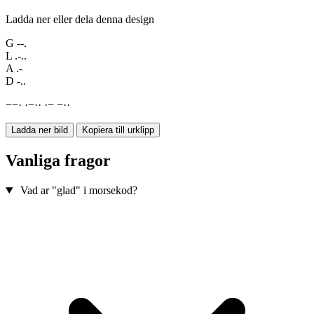
Ladda ner eller dela denna design
G
--.
L
.-..
A
.-
D
-..
−
−
·
·
−
·
·
·
−
−
·
·
Ladda ner bild
Kopiera till urklipp
Vanliga fragor
Vad ar "glad" i morsekod?