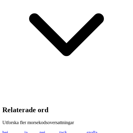
Relaterade ord
Utforska fler morsekodsoversattningar
hej
.... . .---
ja
.--- .-
nej
-. . .---
tack
- .- -.-. -.-
snalla
... -. .- .-.. .-..