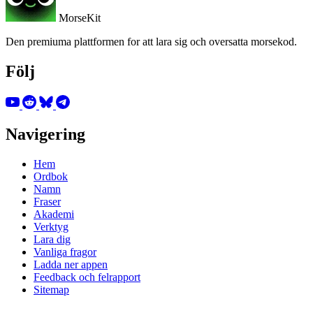
MorseKit
Den premiuma plattformen for att lara sig och oversatta morsekod.
Följ
Navigering
Hem
Ordbok
Namn
Fraser
Akademi
Verktyg
Lara dig
Vanliga fragor
Ladda ner appen
Feedback och felrapport
Sitemap