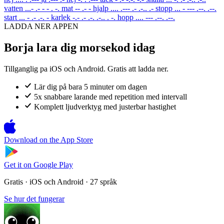
vatten
...- .- - - . -.
mat
-- .- -
hjalp
.... .--- .- .-.. .-
stopp
... - --- .--. .--.
start
... - .- .-. -
karlek
-.- .- .-. .-.. . -.
hopp
.... --- .--. .--.
LADDA NER APPEN
Borja lara dig morsekod idag
Tillganglig pa iOS och Android. Gratis att ladda ner.
Lär dig på bara 5 minuter om dagen
5x snabbare larande med repetition med intervall
Komplett ljudverktyg med justerbar hastighet
Download on the
App Store
Get it on
Google Play
Gratis · iOS och Android · 27 språk
Se hur det fungerar