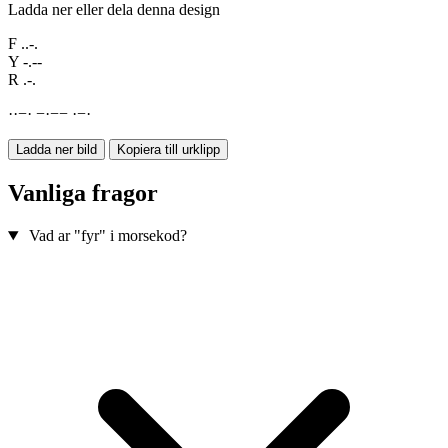
Ladda ner eller dela denna design
F
..-.
Y
-.--
R
.-.
·
·
−
·
−
·
−
−
·
−
·
Ladda ner bild
Kopiera till urklipp
Vanliga fragor
Vad ar "fyr" i morsekod?