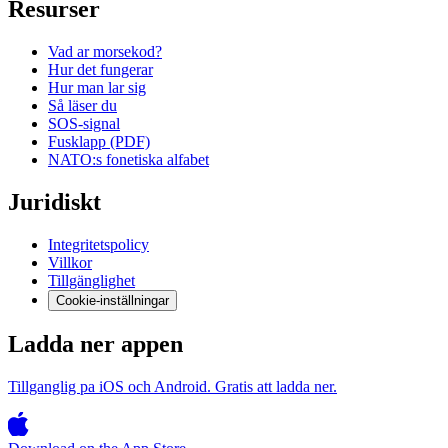
Resurser
Vad ar morsekod?
Hur det fungerar
Hur man lar sig
Så läser du
SOS-signal
Fusklapp (PDF)
NATO:s fonetiska alfabet
Juridiskt
Integritetspolicy
Villkor
Tillgänglighet
Cookie-inställningar
Ladda ner appen
Tillganglig pa iOS och Android. Gratis att ladda ner.