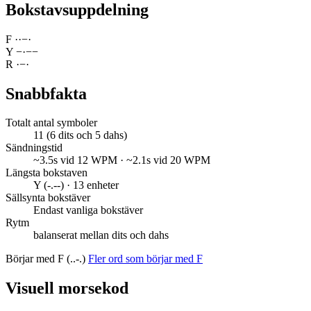
Bokstavsuppdelning
F
·
·
−
·
Y
−
·
−
−
R
·
−
·
Snabbfakta
Totalt antal symboler
11 (6 dits och 5 dahs)
Sändningstid
~3.5s vid 12 WPM · ~2.1s vid 20 WPM
Längsta bokstaven
Y (-.--) · 13 enheter
Sällsynta bokstäver
Endast vanliga bokstäver
Rytm
balanserat mellan dits och dahs
Börjar med F (..-.)
Fler ord som börjar med F
Visuell morsekod