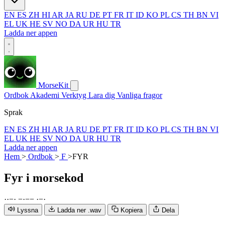
EN
ES
ZH
HI
AR
JA
RU
DE
PT
FR
IT
ID
KO
PL
CS
TH
BN
VI
EL
UK
HE
SV
NO
DA
UR
HU
TR
Ladda ner appen
MorseKit
Ordbok
Akademi
Verktyg
Lara dig
Vanliga fragor
Sprak
EN
ES
ZH
HI
AR
JA
RU
DE
PT
FR
IT
ID
KO
PL
CS
TH
BN
VI
EL
UK
HE
SV
NO
DA
UR
HU
TR
Ladda ner appen
Hem
>
Ordbok
>
F
>
FYR
Fyr
i morsekod
·
·
−
·
−
·
−
−
·
−
·
Lyssna
Ladda ner .wav
Kopiera
Dela