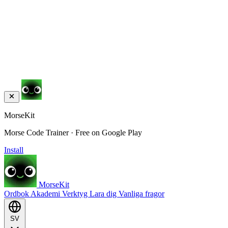
MorseKit
Morse Code Trainer · Free on Google Play
Install
MorseKit
Ordbok
Akademi
Verktyg
Lara dig
Vanliga fragor
SV