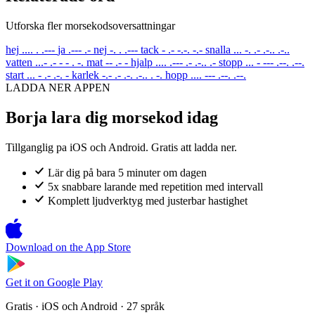
Utforska fler morsekodsoversattningar
hej
.... . .---
ja
.--- .-
nej
-. . .---
tack
- .- -.-. -.-
snalla
... -. .- .-.. .-..
vatten
...- .- - - . -.
mat
-- .- -
hjalp
.... .--- .- .-.. .-
stopp
... - --- .--. .--.
start
... - .- .-. -
karlek
-.- .- .-. .-.. . -.
hopp
.... --- .--. .--.
LADDA NER APPEN
Borja lara dig morsekod idag
Tillganglig pa iOS och Android. Gratis att ladda ner.
Lär dig på bara 5 minuter om dagen
5x snabbare larande med repetition med intervall
Komplett ljudverktyg med justerbar hastighet
Download on the
App Store
Get it on
Google Play
Gratis · iOS och Android · 27 språk