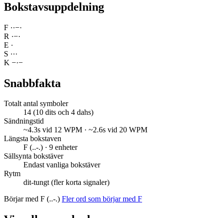
Bokstavsuppdelning
F
·
·
−
·
R
·
−
·
E
·
S
·
·
·
K
−
·
−
Snabbfakta
Totalt antal symboler
14 (10 dits och 4 dahs)
Sändningstid
~4.3s vid 12 WPM · ~2.6s vid 20 WPM
Längsta bokstaven
F (..-.) · 9 enheter
Sällsynta bokstäver
Endast vanliga bokstäver
Rytm
dit-tungt (fler korta signaler)
Börjar med F (..-.)
Fler ord som börjar med F