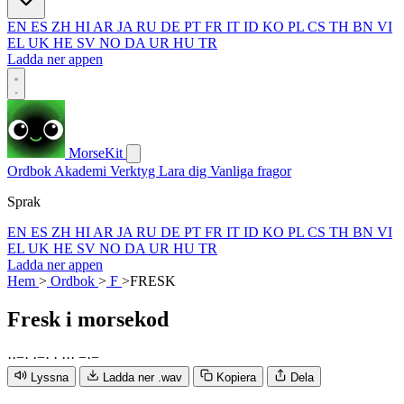
EN
ES
ZH
HI
AR
JA
RU
DE
PT
FR
IT
ID
KO
PL
CS
TH
BN
VI
EL
UK
HE
SV
NO
DA
UR
HU
TR
Ladda ner appen
MorseKit
Ordbok
Akademi
Verktyg
Lara dig
Vanliga fragor
Sprak
EN
ES
ZH
HI
AR
JA
RU
DE
PT
FR
IT
ID
KO
PL
CS
TH
BN
VI
EL
UK
HE
SV
NO
DA
UR
HU
TR
Ladda ner appen
Hem
>
Ordbok
>
F
>
FRESK
Fresk
i morsekod
·
·
−
·
·
−
·
·
·
·
·
−
·
−
Lyssna
Ladda ner .wav
Kopiera
Dela