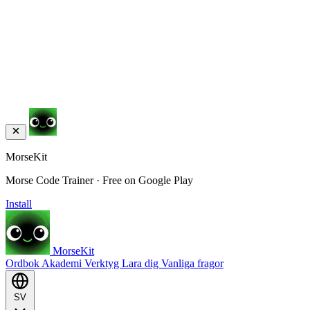
MorseKit
Morse Code Trainer · Free on Google Play
Install
MorseKit
Ordbok
Akademi
Verktyg
Lara dig
Vanliga fragor
SV