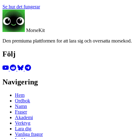
Se hur det fungerar
MorseKit
Den premiuma plattformen for att lara sig och oversatta morsekod.
Följ
Navigering
Hem
Ordbok
Namn
Fraser
Akademi
Verktyg
Lara dig
Vanliga fragor