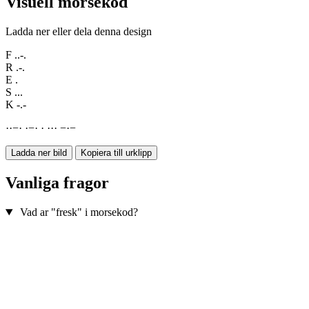
Visuell morsekod
Ladda ner eller dela denna design
F
..-.
R
.-.
E
.
S
...
K
-.-
·
·
−
·
·
−
·
·
·
·
·
−
·
−
Ladda ner bild
Kopiera till urklipp
Vanliga fragor
Vad ar "fresk" i morsekod?