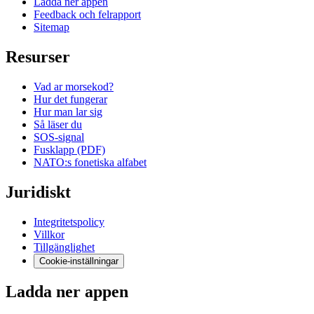
Ladda ner appen
Feedback och felrapport
Sitemap
Resurser
Vad ar morsekod?
Hur det fungerar
Hur man lar sig
Så läser du
SOS-signal
Fusklapp (PDF)
NATO:s fonetiska alfabet
Juridiskt
Integritetspolicy
Villkor
Tillgänglighet
Cookie-inställningar
Ladda ner appen