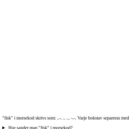
"fisk" i morsekod skrivs som: ..-. .. ... -.-. Varje bokstav separeras 
Hur sander man "fisk" i morsekod?