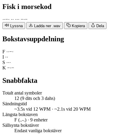
Fisk
i morsekod
·
·
−
·
·
·
·
·
·
−
·
−
Lyssna
Ladda ner .wav
Kopiera
Dela
Bokstavsuppdelning
F
·
·
−
·
I
·
·
S
·
·
·
K
−
·
−
Snabbfakta
Totalt antal symboler
12 (9 dits och 3 dahs)
Sändningstid
~3.5s vid 12 WPM · ~2.1s vid 20 WPM
Längsta bokstaven
F (..-.) · 9 enheter
Sällsynta bokstäver
Endast vanliga bokstäver