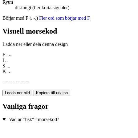
Rytm
dit-tungt (fler korta signaler)
Börjar med F (..-.)
Fler ord som börjar med F
Visuell morsekod
Ladda ner eller dela denna design
F
..-.
I
..
S
...
K
-.-
·
·
−
·
·
·
·
·
·
−
·
−
Ladda ner bild
Kopiera till urklipp
Vanliga fragor
Vad ar "fisk" i morsekod?