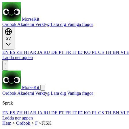
MorseKit
Ordbok
Akademi
Verktyg
Lara dig
Vanliga fragor
SV
EN
ES
ZH
HI
AR
JA
RU
DE
PT
FR
IT
ID
KO
PL
CS
TH
BN
VI
Ladda ner appen
MorseKit
Ordbok
Akademi
Verktyg
Lara dig
Vanliga fragor
Sprak
EN
ES
ZH
HI
AR
JA
RU
DE
PT
FR
IT
ID
KO
PL
CS
TH
BN
VI
Ladda ner appen
Hem
>
Ordbok
>
F
>
FISK