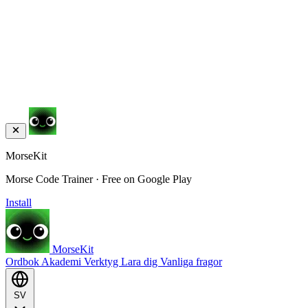
MorseKit
Morse Code Trainer · Free on Google Play
Install
MorseKit
Ordbok
Akademi
Verktyg
Lara dig
Vanliga fragor
SV