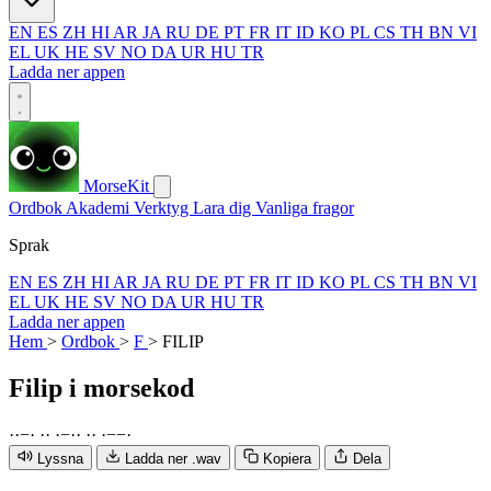
EN
ES
ZH
HI
AR
JA
RU
DE
PT
FR
IT
ID
KO
PL
CS
TH
BN
VI
EL
UK
HE
SV
NO
DA
UR
HU
TR
Ladda ner appen
MorseKit
Ordbok
Akademi
Verktyg
Lara dig
Vanliga fragor
Sprak
EN
ES
ZH
HI
AR
JA
RU
DE
PT
FR
IT
ID
KO
PL
CS
TH
BN
VI
EL
UK
HE
SV
NO
DA
UR
HU
TR
Ladda ner appen
Hem
>
Ordbok
>
F
>
FILIP
Filip
i morsekod
·
·
−
·
·
·
·
−
·
·
·
·
·
−
−
·
Lyssna
Ladda ner .wav
Kopiera
Dela