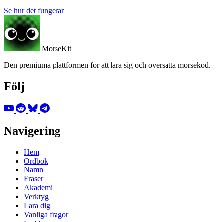
Se hur det fungerar
MorseKit
Den premiuma plattformen for att lara sig och oversatta morsekod.
Följ
Navigering
Hem
Ordbok
Namn
Fraser
Akademi
Verktyg
Lara dig
Vanliga fragor