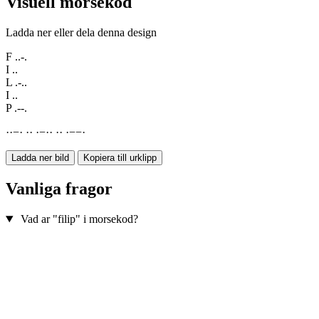
Visuell morsekod
Ladda ner eller dela denna design
F
..-.
I
..
L
.-..
I
..
P
.--.
·
·
−
·
·
·
·
−
·
·
·
·
·
−
−
·
Ladda ner bild
Kopiera till urklipp
Vanliga fragor
Vad ar "filip" i morsekod?