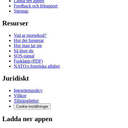
Ladda ner appen
Feedback och felrapport
Sitemap
Resurser
Vad ar morsekod?
Hur det fungerar
Hur man lar sig
Så läser du
SOS-signal
Fusklapp (PDF)
NATO:s fonetiska alfabet
Juridiskt
Integritetspolicy
Villkor
Tillgänglighet
Cookie-inställningar
Ladda ner appen