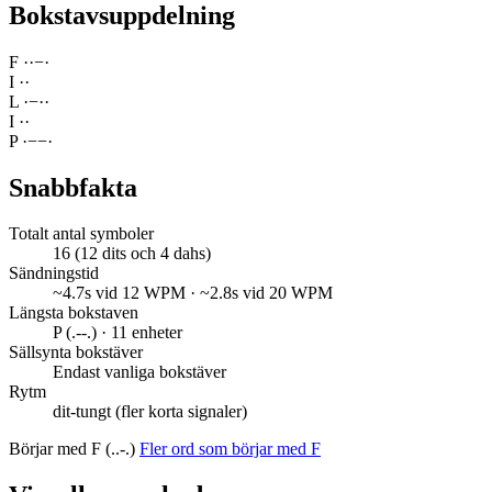
Bokstavsuppdelning
F
·
·
−
·
I
·
·
L
·
−
·
·
I
·
·
P
·
−
−
·
Snabbfakta
Totalt antal symboler
16 (12 dits och 4 dahs)
Sändningstid
~4.7s vid 12 WPM · ~2.8s vid 20 WPM
Längsta bokstaven
P (.--.) · 11 enheter
Sällsynta bokstäver
Endast vanliga bokstäver
Rytm
dit-tungt (fler korta signaler)
Börjar med F (..-.)
Fler ord som börjar med F