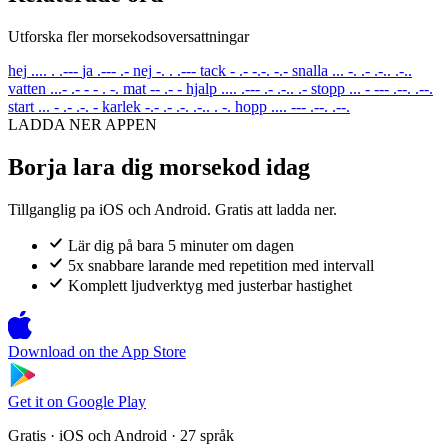
Utforska fler morsekodsoversattningar
hej
.... . .---
ja
.--- .-
nej
-. . .---
tack
- .- -.-. -.-
snalla
... -. .- .-.. .-..
vatten
...- .- - - . -.
mat
-- .- -
hjalp
.... .--- .- .-.. .-
stopp
... - --- .--. .--.
start
... - .- .-. -
karlek
-.- .- .-. .-.. . -.
hopp
.... --- .--. .--.
LADDA NER APPEN
Borja lara dig morsekod idag
Tillganglig pa iOS och Android. Gratis att ladda ner.
Lär dig på bara 5 minuter om dagen
5x snabbare larande med repetition med intervall
Komplett ljudverktyg med justerbar hastighet
Download on the
App Store
Get it on
Google Play
Gratis · iOS och Android · 27 språk