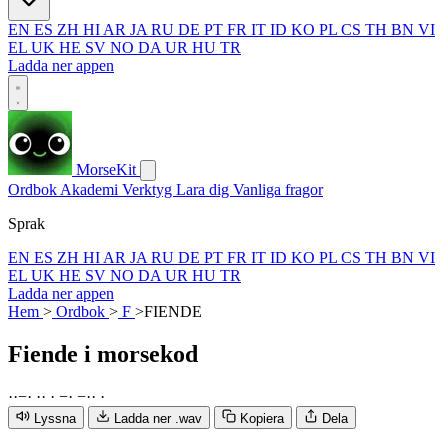
EN
ES
ZH
HI
AR
JA
RU
DE
PT
FR
IT
ID
KO
PL
CS
TH
BN
VI
EL
UK
HE
SV
NO
DA
UR
HU
TR
Ladda ner appen
MorseKit
Ordbok
Akademi
Verktyg
Lara dig
Vanliga fragor
Sprak
EN
ES
ZH
HI
AR
JA
RU
DE
PT
FR
IT
ID
KO
PL
CS
TH
BN
VI
EL
UK
HE
SV
NO
DA
UR
HU
TR
Ladda ner appen
Hem
>
Ordbok
>
F
>
FIENDE
Fiende
i morsekod
·
·
−
·
·
·
·
−
·
−
·
·
·
Lyssna
Ladda ner .wav
Kopiera
Dela