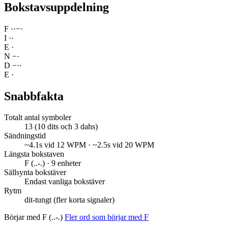
Bokstavsuppdelning
F
·
·
−
·
I
·
·
E
·
N
−
·
D
−
·
·
E
·
Snabbfakta
Totalt antal symboler
13 (10 dits och 3 dahs)
Sändningstid
~4.1s vid 12 WPM · ~2.5s vid 20 WPM
Längsta bokstaven
F (..-.) · 9 enheter
Sällsynta bokstäver
Endast vanliga bokstäver
Rytm
dit-tungt (fler korta signaler)
Börjar med F (..-.)
Fler ord som börjar med F