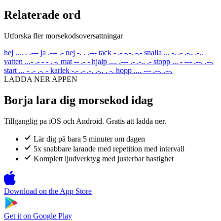
Relaterade ord
Utforska fler morsekodsoversattningar
hej
.... . .---
ja
.--- .-
nej
-. . .---
tack
- .- -.-. -.-
snalla
... -. .- .-.. .-..
vatten
...- .- - - . -.
mat
-- .- -
hjalp
.... .--- .- .-.. .-
stopp
... - --- .--. .--.
start
... - .- .-. -
karlek
-.- .- .-. .-.. . -.
hopp
.... --- .--. .--.
LADDA NER APPEN
Borja lara dig morsekod idag
Tillganglig pa iOS och Android. Gratis att ladda ner.
Lär dig på bara 5 minuter om dagen
5x snabbare larande med repetition med intervall
Komplett ljudverktyg med justerbar hastighet
Download on the
App Store
Get it on
Google Play