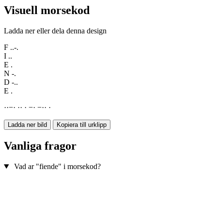
Visuell morsekod
Ladda ner eller dela denna design
F
..-.
I
..
E
.
N
-.
D
-..
E
.
·
·
−
·
·
·
·
−
·
−
·
·
·
Ladda ner bild
Kopiera till urklipp
Vanliga fragor
Vad ar "fiende" i morsekod?