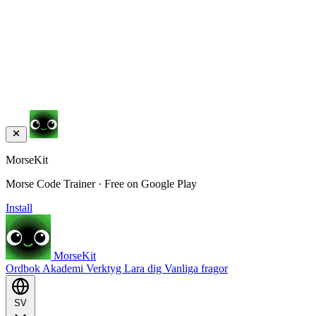
MorseKit
Morse Code Trainer · Free on Google Play
Install
MorseKit
Ordbok
Akademi
Verktyg
Lara dig
Vanliga fragor
SV