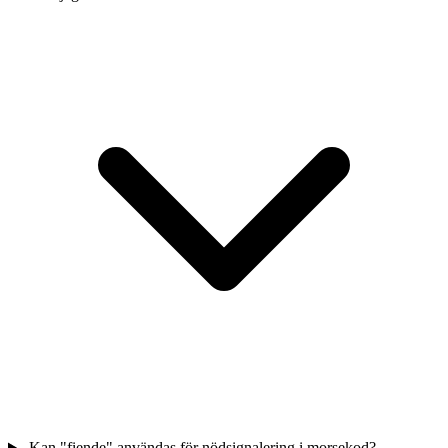
Kan "fiende" användas för nödsignalering i morsekod?