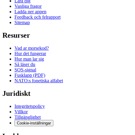
Lara dig
Vanliga fragor
Ladda ner appen
Feedback och felrapport
Sitemap
Resurser
Vad ar morsekod?
Hur det fungerar
Hur man lar sig
Så läser du
SOS-signal
Fusklapp (PDF)
NATO:s fonetiska alfabet
Juridiskt
Integritetspolicy
Villkor
Tillgänglighet
Cookie-inställningar