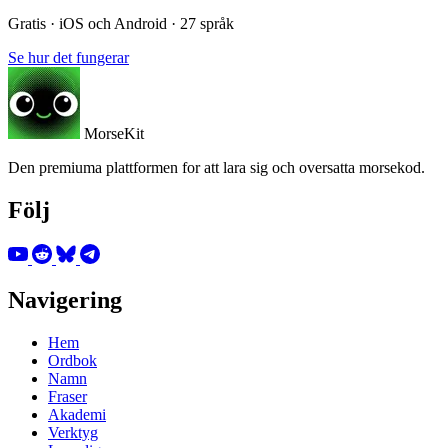
Gratis · iOS och Android · 27 språk
Se hur det fungerar
MorseKit
Den premiuma plattformen for att lara sig och oversatta morsekod.
Följ
Navigering
Hem
Ordbok
Namn
Fraser
Akademi
Verktyg