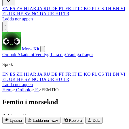
EN
ES
ZH
HI
AR
JA
RU
DE
PT
FR
IT
ID
KO
PL
CS
TH
BN
VI
EL
UK
HE
SV
NO
DA
UR
HU
TR
Ladda ner appen
MorseKit
Ordbok
Akademi
Verktyg
Lara dig
Vanliga fragor
Sprak
EN
ES
ZH
HI
AR
JA
RU
DE
PT
FR
IT
ID
KO
PL
CS
TH
BN
VI
EL
UK
HE
SV
NO
DA
UR
HU
TR
Ladda ner appen
Hem
>
Ordbok
>
F
>
FEMTIO
Femtio
i morsekod
·
·
−
·
·
−
−
−
·
·
−
−
−
Lyssna
Ladda ner .wav
Kopiera
Dela