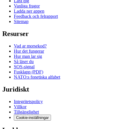
Lara dig
Vanliga fragor
Ladda ner appen
Feedback och felrapport
Sitemap
Resurser
Vad ar morsekod?
Hur det fungerar
Hur man lar sig
Så läser du
SOS-signal
Fusklapp (PDF)
NATO:s fonetiska alfabet
Juridiskt
Integritetspolicy
Villkor
Tillgänglighet
Cookie-inställningar