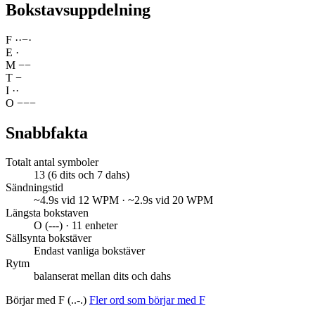
Bokstavsuppdelning
F
·
·
−
·
E
·
M
−
−
T
−
I
·
·
O
−
−
−
Snabbfakta
Totalt antal symboler
13 (6 dits och 7 dahs)
Sändningstid
~4.9s vid 12 WPM · ~2.9s vid 20 WPM
Längsta bokstaven
O (---) · 11 enheter
Sällsynta bokstäver
Endast vanliga bokstäver
Rytm
balanserat mellan dits och dahs
Börjar med F (..-.)
Fler ord som börjar med F