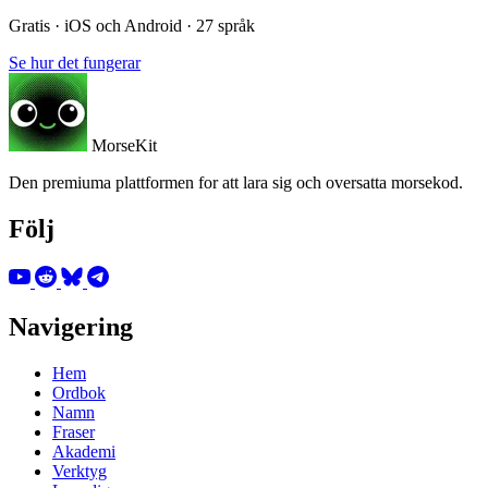
Gratis · iOS och Android · 27 språk
Se hur det fungerar
MorseKit
Den premiuma plattformen for att lara sig och oversatta morsekod.
Följ
Navigering
Hem
Ordbok
Namn
Fraser
Akademi
Verktyg