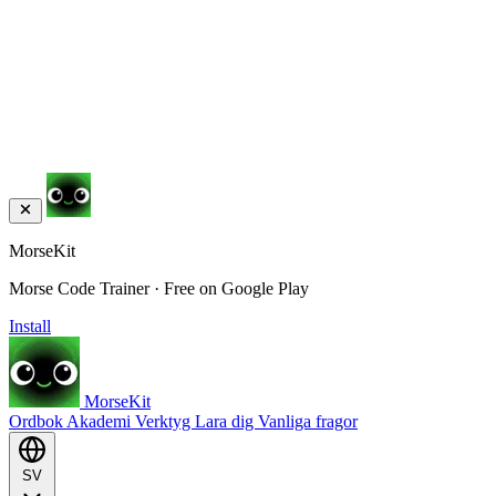
MorseKit
Morse Code Trainer · Free on Google Play
Install
MorseKit
Ordbok
Akademi
Verktyg
Lara dig
Vanliga fragor
SV