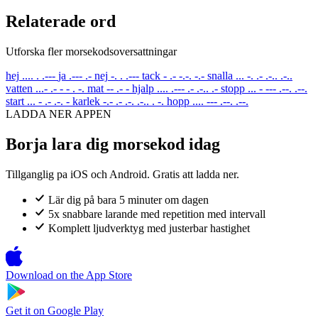
Relaterade ord
Utforska fler morsekodsoversattningar
hej
.... . .---
ja
.--- .-
nej
-. . .---
tack
- .- -.-. -.-
snalla
... -. .- .-.. .-..
vatten
...- .- - - . -.
mat
-- .- -
hjalp
.... .--- .- .-.. .-
stopp
... - --- .--. .--.
start
... - .- .-. -
karlek
-.- .- .-. .-.. . -.
hopp
.... --- .--. .--.
LADDA NER APPEN
Borja lara dig morsekod idag
Tillganglig pa iOS och Android. Gratis att ladda ner.
Lär dig på bara 5 minuter om dagen
5x snabbare larande med repetition med intervall
Komplett ljudverktyg med justerbar hastighet
Download on the
App Store
Get it on
Google Play