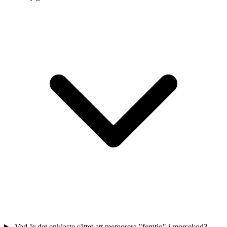
Vad är det enklaste sättet att memorera "femtio" i morsekod?