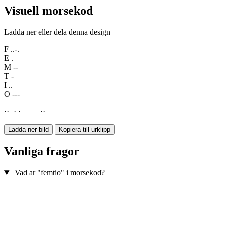
Visuell morsekod
Ladda ner eller dela denna design
F
..-.
E
.
M
--
T
-
I
..
O
---
·
·
−
·
·
−
−
−
·
·
−
−
−
Ladda ner bild
Kopiera till urklipp
Vanliga fragor
Vad ar "femtio" i morsekod?