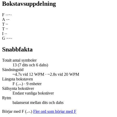
Bokstavsuppdelning
F
·
·
−
·
A
·
−
T
−
T
−
I
·
·
G
−
−
·
Snabbfakta
Totalt antal symboler
13 (7 dits och 6 dahs)
Sändningstid
~4.7s vid 12 WPM · ~2.8s vid 20 WPM
Längsta bokstaven
F (..-.) · 9 enheter
Sällsynta bokstäver
Endast vanliga bokstäver
Rytm
balanserat mellan dits och dahs
Börjar med F (..-.)
Fler ord som börjar med F