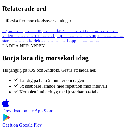
Relaterade ord
Utforska fler morsekodsoversattningar
hej
.... . .---
ja
.--- .-
nej
-. . .---
tack
- .- -.-. -.-
snalla
... -. .- .-.. .-..
vatten
...- .- - - . -.
mat
-- .- -
hjalp
.... .--- .- .-.. .-
stopp
... - --- .--. .--.
start
... - .- .-. -
karlek
-.- .- .-. .-.. . -.
hopp
.... --- .--. .--.
LADDA NER APPEN
Borja lara dig morsekod idag
Tillganglig pa iOS och Android. Gratis att ladda ner.
Lär dig på bara 5 minuter om dagen
5x snabbare larande med repetition med intervall
Komplett ljudverktyg med justerbar hastighet
Download on the
App Store
Get it on
Google Play