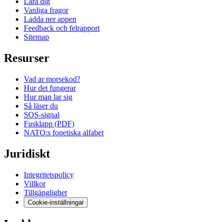
Lara dig
Vanliga fragor
Ladda ner appen
Feedback och felrapport
Sitemap
Resurser
Vad ar morsekod?
Hur det fungerar
Hur man lar sig
Så läser du
SOS-signal
Fusklapp (PDF)
NATO:s fonetiska alfabet
Juridiskt
Integritetspolicy
Villkor
Tillgänglighet
Cookie-inställningar