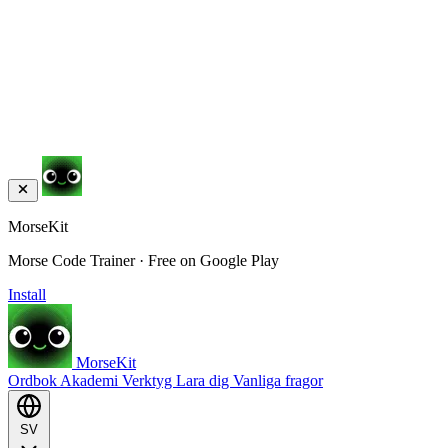
MorseKit
Morse Code Trainer · Free on Google Play
Install
MorseKit
Ordbok
Akademi
Verktyg
Lara dig
Vanliga fragor
SV