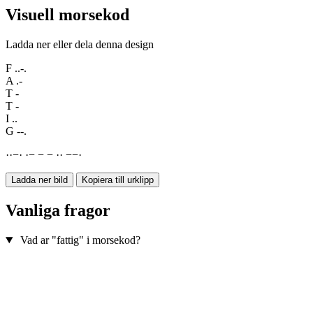
Visuell morsekod
Ladda ner eller dela denna design
F
..-.
A
.-
T
-
T
-
I
..
G
--.
·
·
−
·
·
−
−
−
·
·
−
−
·
Ladda ner bild
Kopiera till urklipp
Vanliga fragor
Vad ar "fattig" i morsekod?