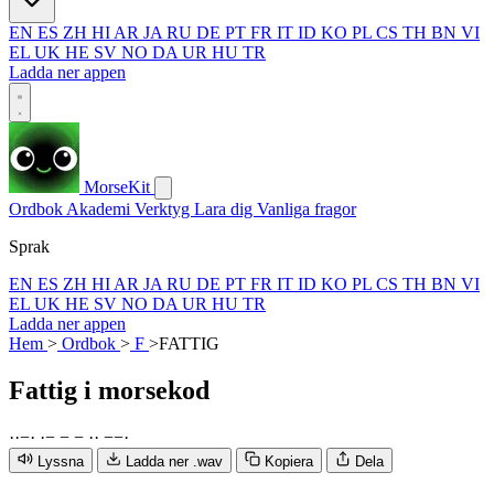
EN
ES
ZH
HI
AR
JA
RU
DE
PT
FR
IT
ID
KO
PL
CS
TH
BN
VI
EL
UK
HE
SV
NO
DA
UR
HU
TR
Ladda ner appen
MorseKit
Ordbok
Akademi
Verktyg
Lara dig
Vanliga fragor
Sprak
EN
ES
ZH
HI
AR
JA
RU
DE
PT
FR
IT
ID
KO
PL
CS
TH
BN
VI
EL
UK
HE
SV
NO
DA
UR
HU
TR
Ladda ner appen
Hem
>
Ordbok
>
F
>
FATTIG
Fattig
i morsekod
·
·
−
·
·
−
−
−
·
·
−
−
·
Lyssna
Ladda ner .wav
Kopiera
Dela