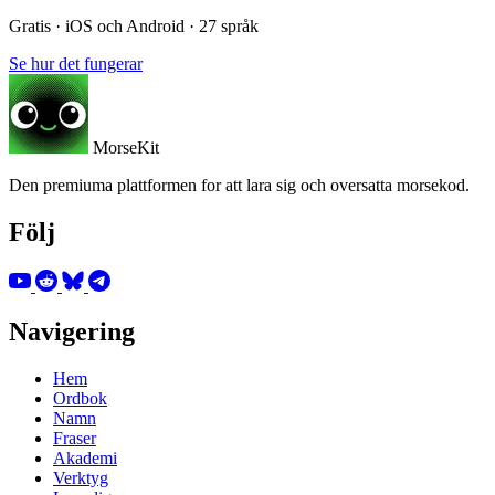
Gratis · iOS och Android · 27 språk
Se hur det fungerar
MorseKit
Den premiuma plattformen for att lara sig och oversatta morsekod.
Följ
Navigering
Hem
Ordbok
Namn
Fraser
Akademi
Verktyg