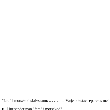
"fara" i morsekod skrivs som: ..-. .- .-. .-. Varje bokstav separeras m
Hur sander man "fara" i morsekod?