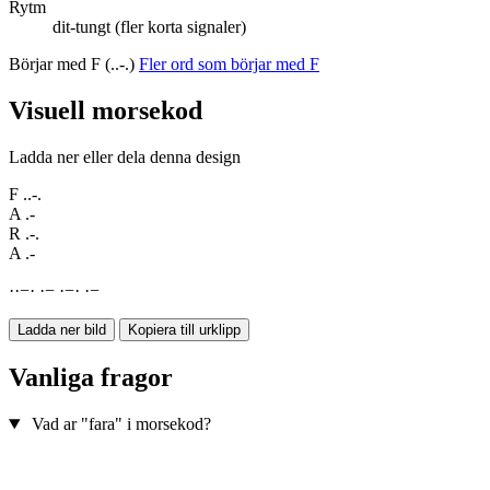
Rytm
dit-tungt (fler korta signaler)
Börjar med F (..-.)
Fler ord som börjar med F
Visuell morsekod
Ladda ner eller dela denna design
F
..-.
A
.-
R
.-.
A
.-
·
·
−
·
·
−
·
−
·
·
−
Ladda ner bild
Kopiera till urklipp
Vanliga fragor
Vad ar "fara" i morsekod?