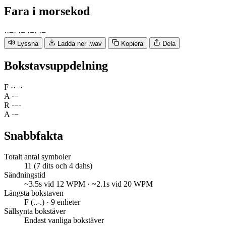
Fara
i morsekod
·
·
−
·
·
−
·
−
·
·
−
Lyssna
Ladda ner .wav
Kopiera
Dela
Bokstavsuppdelning
F
·
·
−
·
A
·
−
R
·
−
·
A
·
−
Snabbfakta
Totalt antal symboler
11 (7 dits och 4 dahs)
Sändningstid
~3.5s vid 12 WPM · ~2.1s vid 20 WPM
Längsta bokstaven
F (..-.) · 9 enheter
Sällsynta bokstäver
Endast vanliga bokstäver