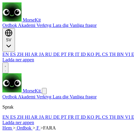
MorseKit
Ordbok
Akademi
Verktyg
Lara dig
Vanliga fragor
SV
EN
ES
ZH
HI
AR
JA
RU
DE
PT
FR
IT
ID
KO
PL
CS
TH
BN
VI
Ladda ner appen
MorseKit
Ordbok
Akademi
Verktyg
Lara dig
Vanliga fragor
Sprak
EN
ES
ZH
HI
AR
JA
RU
DE
PT
FR
IT
ID
KO
PL
CS
TH
BN
VI
Ladda ner appen
Hem
>
Ordbok
>
F
>
FARA