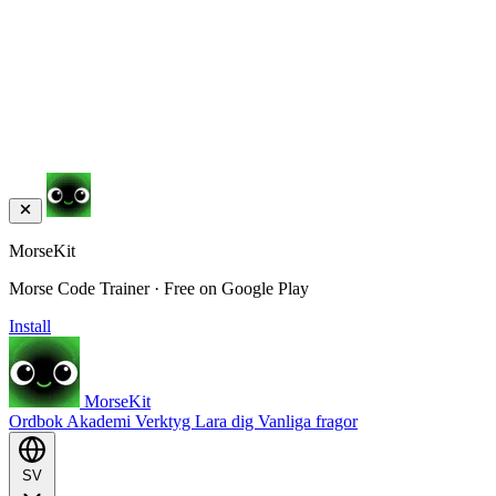
MorseKit
Morse Code Trainer · Free on Google Play
Install
MorseKit
Ordbok
Akademi
Verktyg
Lara dig
Vanliga fragor
SV