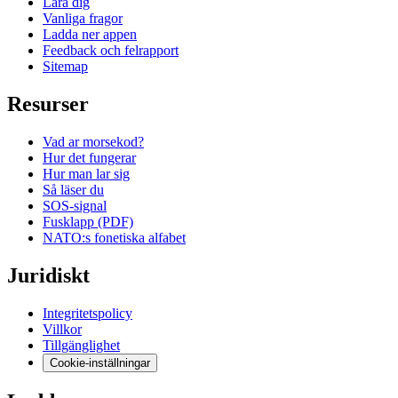
Lara dig
Vanliga fragor
Ladda ner appen
Feedback och felrapport
Sitemap
Resurser
Vad ar morsekod?
Hur det fungerar
Hur man lar sig
Så läser du
SOS-signal
Fusklapp (PDF)
NATO:s fonetiska alfabet
Juridiskt
Integritetspolicy
Villkor
Tillgänglighet
Cookie-inställningar