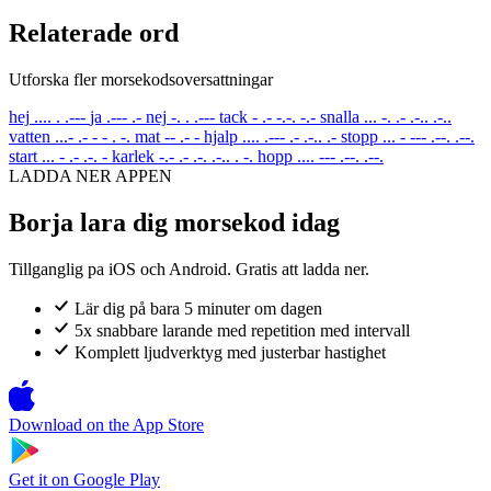
Relaterade ord
Utforska fler morsekodsoversattningar
hej
.... . .---
ja
.--- .-
nej
-. . .---
tack
- .- -.-. -.-
snalla
... -. .- .-.. .-..
vatten
...- .- - - . -.
mat
-- .- -
hjalp
.... .--- .- .-.. .-
stopp
... - --- .--. .--.
start
... - .- .-. -
karlek
-.- .- .-. .-.. . -.
hopp
.... --- .--. .--.
LADDA NER APPEN
Borja lara dig morsekod idag
Tillganglig pa iOS och Android. Gratis att ladda ner.
Lär dig på bara 5 minuter om dagen
5x snabbare larande med repetition med intervall
Komplett ljudverktyg med justerbar hastighet
Download on the
App Store
Get it on
Google Play