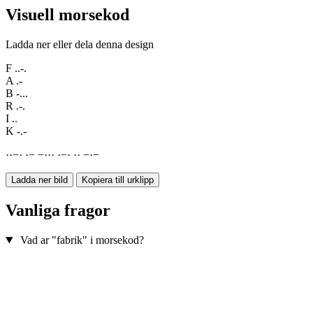
Visuell morsekod
Ladda ner eller dela denna design
F
..-.
A
.-
B
-...
R
.-.
I
..
K
-.-
·
·
−
·
·
−
−
·
·
·
·
−
·
·
·
−
·
−
Ladda ner bild
Kopiera till urklipp
Vanliga fragor
Vad ar "fabrik" i morsekod?