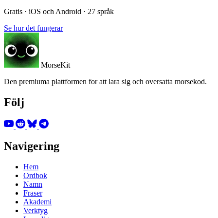
Gratis · iOS och Android · 27 språk
Se hur det fungerar
MorseKit
Den premiuma plattformen for att lara sig och oversatta morsekod.
Följ
Navigering
Hem
Ordbok
Namn
Fraser
Akademi
Verktyg