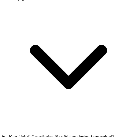
Kan "fabrik" användas för nödsignalering i morsekod?