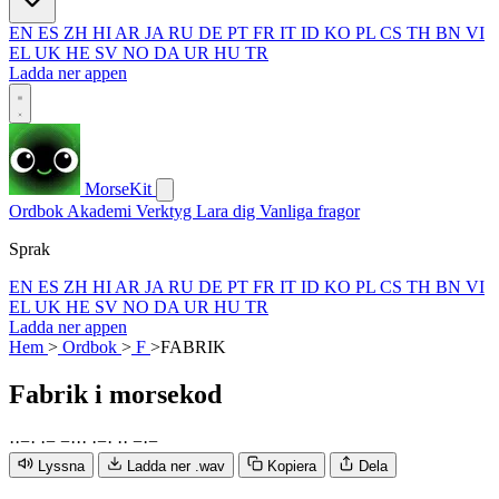
EN
ES
ZH
HI
AR
JA
RU
DE
PT
FR
IT
ID
KO
PL
CS
TH
BN
VI
EL
UK
HE
SV
NO
DA
UR
HU
TR
Ladda ner appen
MorseKit
Ordbok
Akademi
Verktyg
Lara dig
Vanliga fragor
Sprak
EN
ES
ZH
HI
AR
JA
RU
DE
PT
FR
IT
ID
KO
PL
CS
TH
BN
VI
EL
UK
HE
SV
NO
DA
UR
HU
TR
Ladda ner appen
Hem
>
Ordbok
>
F
>
FABRIK
Fabrik
i morsekod
·
·
−
·
·
−
−
·
·
·
·
−
·
·
·
−
·
−
Lyssna
Ladda ner .wav
Kopiera
Dela