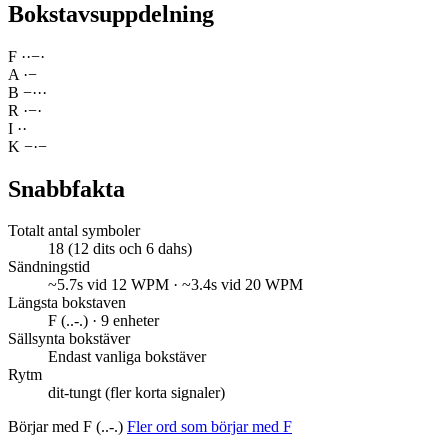
Bokstavsuppdelning
F
·
·
−
·
A
·
−
B
−
·
·
·
R
·
−
·
I
·
·
K
−
·
−
Snabbfakta
Totalt antal symboler
18 (12 dits och 6 dahs)
Sändningstid
~5.7s vid 12 WPM · ~3.4s vid 20 WPM
Längsta bokstaven
F (..-.) · 9 enheter
Sällsynta bokstäver
Endast vanliga bokstäver
Rytm
dit-tungt (fler korta signaler)
Börjar med F (..-.)
Fler ord som börjar med F