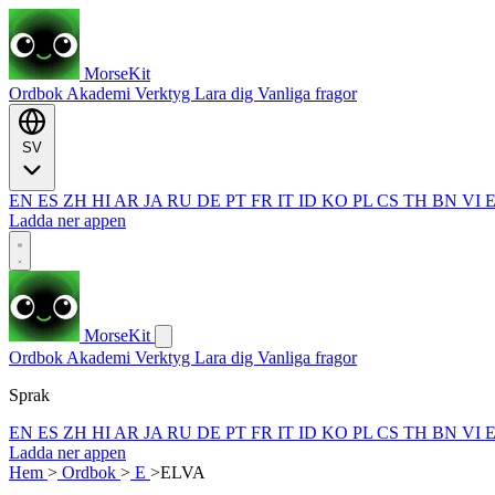
MorseKit
Ordbok
Akademi
Verktyg
Lara dig
Vanliga fragor
SV
EN
ES
ZH
HI
AR
JA
RU
DE
PT
FR
IT
ID
KO
PL
CS
TH
BN
VI
Ladda ner appen
MorseKit
Ordbok
Akademi
Verktyg
Lara dig
Vanliga fragor
Sprak
EN
ES
ZH
HI
AR
JA
RU
DE
PT
FR
IT
ID
KO
PL
CS
TH
BN
VI
Ladda ner appen
Hem
>
Ordbok
>
E
>
ELVA