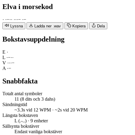
Elva
i morsekod
·
·
−
·
·
·
·
·
−
·
−
Lyssna
Ladda ner .wav
Kopiera
Dela
Bokstavsuppdelning
E
·
L
·
−
·
·
V
·
·
·
−
A
·
−
Snabbfakta
Totalt antal symboler
11 (8 dits och 3 dahs)
Sändningstid
~3.3s vid 12 WPM · ~2s vid 20 WPM
Längsta bokstaven
L (.-..) · 9 enheter
Sällsynta bokstäver
Endast vanliga bokstäver