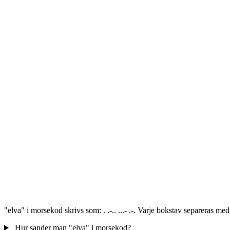
"elva" i morsekod skrivs som: . .-.. ...- .-. Varje bokstav separeras m
Hur sander man "elva" i morsekod?