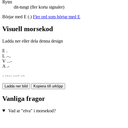
Rytm
dit-tungt (fler korta signaler)
Börjar med E (.)
Fler ord som börjar med E
Visuell morsekod
Ladda ner eller dela denna design
E
.
L
.-..
V
...-
A
.-
·
·
−
·
·
·
·
·
−
·
−
Ladda ner bild
Kopiera till urklipp
Vanliga fragor
Vad ar "elva" i morsekod?