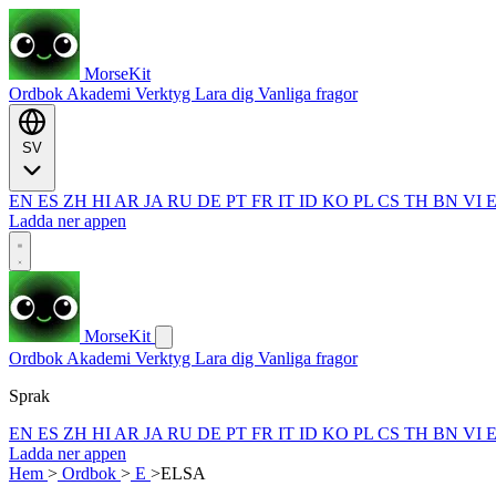
MorseKit
Ordbok
Akademi
Verktyg
Lara dig
Vanliga fragor
SV
EN
ES
ZH
HI
AR
JA
RU
DE
PT
FR
IT
ID
KO
PL
CS
TH
BN
VI
Ladda ner appen
MorseKit
Ordbok
Akademi
Verktyg
Lara dig
Vanliga fragor
Sprak
EN
ES
ZH
HI
AR
JA
RU
DE
PT
FR
IT
ID
KO
PL
CS
TH
BN
VI
Ladda ner appen
Hem
>
Ordbok
>
E
>
ELSA