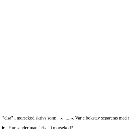
"elsa" i morsekod skrivs som: . .-.. ... .-. Varje bokstav separeras me
Hur sander man "elsa" i morsekod?