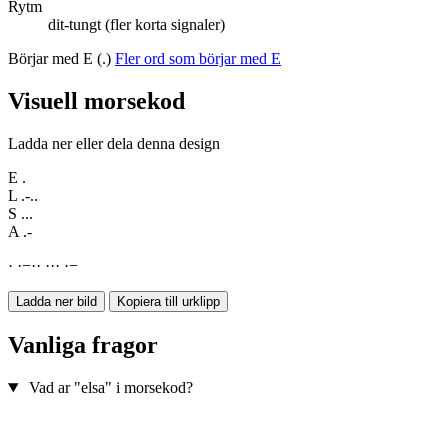
Rytm
dit-tungt (fler korta signaler)
Börjar med E (.)
Fler ord som börjar med E
Visuell morsekod
Ladda ner eller dela denna design
E
.
L
.-..
S
...
A
.-
·
·
−
·
·
·
·
·
·
−
Ladda ner bild
Kopiera till urklipp
Vanliga fragor
Vad ar "elsa" i morsekod?