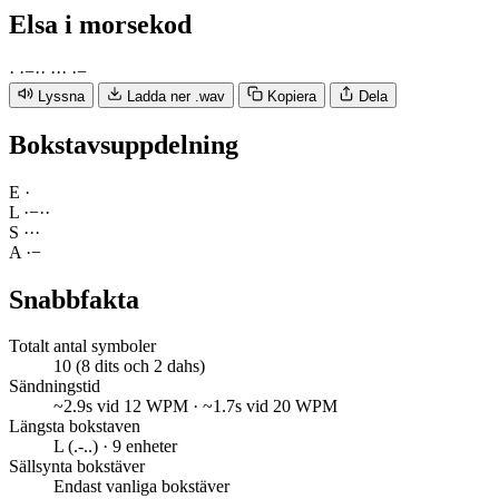
Elsa
i morsekod
·
·
−
·
·
·
·
·
·
−
Lyssna
Ladda ner .wav
Kopiera
Dela
Bokstavsuppdelning
E
·
L
·
−
·
·
S
·
·
·
A
·
−
Snabbfakta
Totalt antal symboler
10 (8 dits och 2 dahs)
Sändningstid
~2.9s vid 12 WPM · ~1.7s vid 20 WPM
Längsta bokstaven
L (.-..) · 9 enheter
Sällsynta bokstäver
Endast vanliga bokstäver