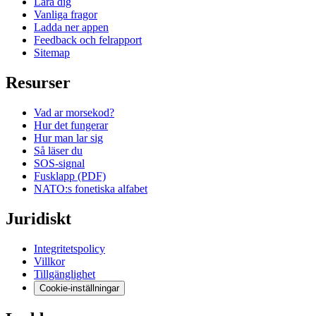
Lara dig
Vanliga fragor
Ladda ner appen
Feedback och felrapport
Sitemap
Resurser
Vad ar morsekod?
Hur det fungerar
Hur man lar sig
Så läser du
SOS-signal
Fusklapp (PDF)
NATO:s fonetiska alfabet
Juridiskt
Integritetspolicy
Villkor
Tillgänglighet
Cookie-inställningar