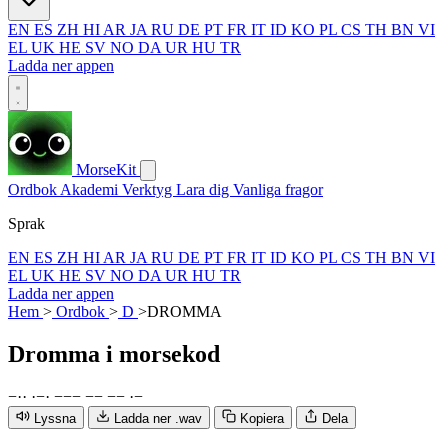
EN
ES
ZH
HI
AR
JA
RU
DE
PT
FR
IT
ID
KO
PL
CS
TH
BN
VI
EL
UK
HE
SV
NO
DA
UR
HU
TR
Ladda ner appen
MorseKit
Ordbok
Akademi
Verktyg
Lara dig
Vanliga fragor
Sprak
EN
ES
ZH
HI
AR
JA
RU
DE
PT
FR
IT
ID
KO
PL
CS
TH
BN
VI
EL
UK
HE
SV
NO
DA
UR
HU
TR
Ladda ner appen
Hem
>
Ordbok
>
D
>
DROMMA
Dromma
i morsekod
−
·
·
·
−
·
−
−
−
−
−
−
−
·
−
Lyssna
Ladda ner .wav
Kopiera
Dela