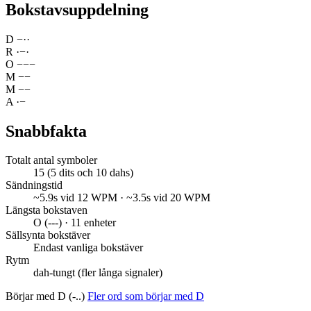
Bokstavsuppdelning
D
−
·
·
R
·
−
·
O
−
−
−
M
−
−
M
−
−
A
·
−
Snabbfakta
Totalt antal symboler
15 (5 dits och 10 dahs)
Sändningstid
~5.9s vid 12 WPM · ~3.5s vid 20 WPM
Längsta bokstaven
O (---) · 11 enheter
Sällsynta bokstäver
Endast vanliga bokstäver
Rytm
dah-tungt (fler långa signaler)
Börjar med D (-..)
Fler ord som börjar med D