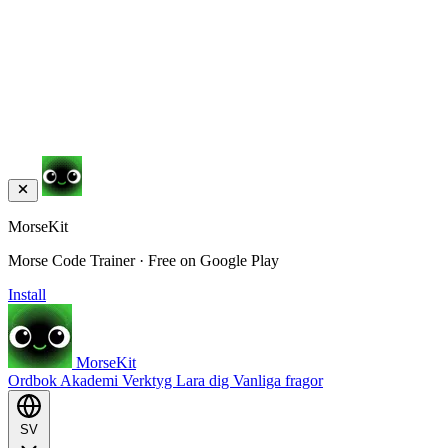
MorseKit
Morse Code Trainer · Free on Google Play
Install
MorseKit
Ordbok
Akademi
Verktyg
Lara dig
Vanliga fragor
SV