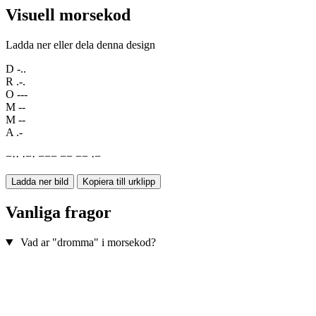
Visuell morsekod
Ladda ner eller dela denna design
D
-..
R
.-.
O
---
M
--
M
--
A
.-
−
·
·
·
−
·
−
−
−
−
−
−
−
·
−
Ladda ner bild
Kopiera till urklipp
Vanliga fragor
Vad ar "dromma" i morsekod?