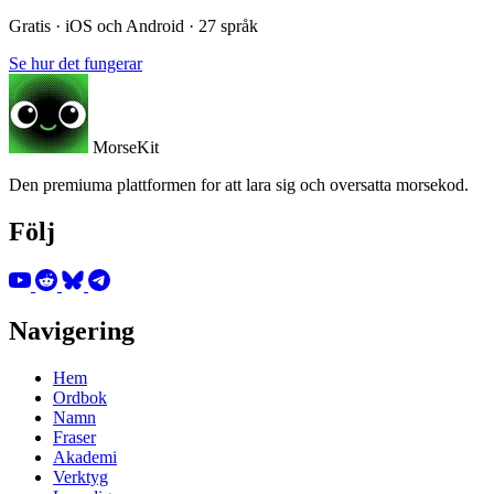
Gratis · iOS och Android · 27 språk
Se hur det fungerar
MorseKit
Den premiuma plattformen for att lara sig och oversatta morsekod.
Följ
Navigering
Hem
Ordbok
Namn
Fraser
Akademi
Verktyg