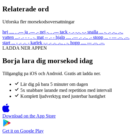
Relaterade ord
Utforska fler morsekodsoversattningar
hej
.... . .---
ja
.--- .-
nej
-. . .---
tack
- .- -.-. -.-
snalla
... -. .- .-.. .-..
vatten
...- .- - - . -.
mat
-- .- -
hjalp
.... .--- .- .-.. .-
stopp
... - --- .--. .--.
start
... - .- .-. -
karlek
-.- .- .-. .-.. . -.
hopp
.... --- .--. .--.
LADDA NER APPEN
Borja lara dig morsekod idag
Tillganglig pa iOS och Android. Gratis att ladda ner.
Lär dig på bara 5 minuter om dagen
5x snabbare larande med repetition med intervall
Komplett ljudverktyg med justerbar hastighet
Download on the
App Store
Get it on
Google Play