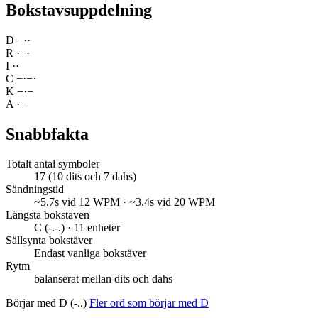
Bokstavsuppdelning
D
−
·
·
R
·
−
·
I
·
·
C
−
·
−
·
K
−
·
−
A
·
−
Snabbfakta
Totalt antal symboler
17 (10 dits och 7 dahs)
Sändningstid
~5.7s vid 12 WPM · ~3.4s vid 20 WPM
Längsta bokstaven
C (-.-.) · 11 enheter
Sällsynta bokstäver
Endast vanliga bokstäver
Rytm
balanserat mellan dits och dahs
Börjar med D (-..)
Fler ord som börjar med D