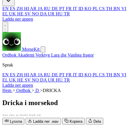
EN
ES
ZH
HI
AR
JA
RU
DE
PT
FR
IT
ID
KO
PL
CS
TH
BN
VI
EL
UK
HE
SV
NO
DA
UR
HU
TR
Ladda ner appen
MorseKit
Ordbok
Akademi
Verktyg
Lara dig
Vanliga fragor
Sprak
EN
ES
ZH
HI
AR
JA
RU
DE
PT
FR
IT
ID
KO
PL
CS
TH
BN
VI
EL
UK
HE
SV
NO
DA
UR
HU
TR
Ladda ner appen
Hem
>
Ordbok
>
D
>
DRICKA
Dricka
i morsekod
−
·
·
·
−
·
·
·
−
·
−
·
−
·
−
·
−
Lyssna
Ladda ner .wav
Kopiera
Dela