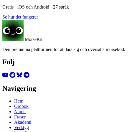
Gratis · iOS och Android · 27 språk
Se hur det fungerar
MorseKit
Den premiuma plattformen for att lara sig och oversatta morsekod.
Följ
Navigering
Hem
Ordbok
Namn
Fraser
Akademi
Verktyg