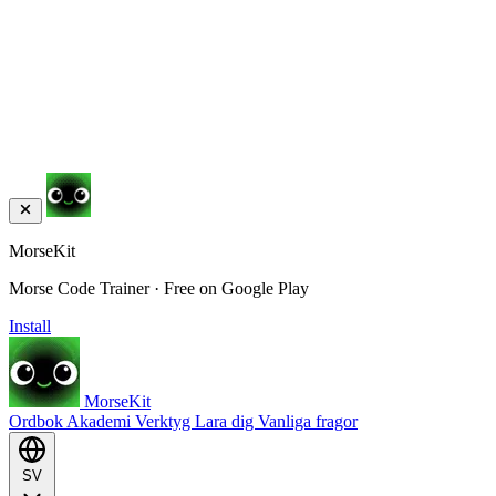
MorseKit
Morse Code Trainer · Free on Google Play
Install
MorseKit
Ordbok
Akademi
Verktyg
Lara dig
Vanliga fragor
SV