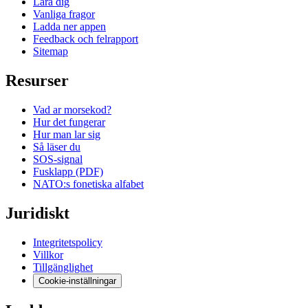
Lara dig
Vanliga fragor
Ladda ner appen
Feedback och felrapport
Sitemap
Resurser
Vad ar morsekod?
Hur det fungerar
Hur man lar sig
Så läser du
SOS-signal
Fusklapp (PDF)
NATO:s fonetiska alfabet
Juridiskt
Integritetspolicy
Villkor
Tillgänglighet
Cookie-inställningar