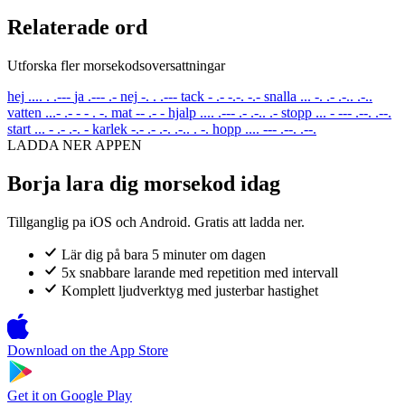
Relaterade ord
Utforska fler morsekodsoversattningar
hej
.... . .---
ja
.--- .-
nej
-. . .---
tack
- .- -.-. -.-
snalla
... -. .- .-.. .-..
vatten
...- .- - - . -.
mat
-- .- -
hjalp
.... .--- .- .-.. .-
stopp
... - --- .--. .--.
start
... - .- .-. -
karlek
-.- .- .-. .-.. . -.
hopp
.... --- .--. .--.
LADDA NER APPEN
Borja lara dig morsekod idag
Tillganglig pa iOS och Android. Gratis att ladda ner.
Lär dig på bara 5 minuter om dagen
5x snabbare larande med repetition med intervall
Komplett ljudverktyg med justerbar hastighet
Download on the
App Store
Get it on
Google Play