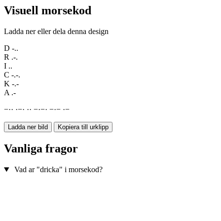
Visuell morsekod
Ladda ner eller dela denna design
D
-..
R
.-.
I
..
C
-.-.
K
-.-
A
.-
−
·
·
·
−
·
·
·
−
·
−
·
−
·
−
·
−
Ladda ner bild
Kopiera till urklipp
Vanliga fragor
Vad ar "dricka" i morsekod?