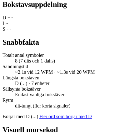
Bokstavsuppdelning
D
−
·
·
I
·
·
S
·
·
·
Snabbfakta
Totalt antal symboler
8 (7 dits och 1 dahs)
Sändningstid
~2.1s vid 12 WPM · ~1.3s vid 20 WPM
Längsta bokstaven
D (-..) · 7 enheter
Sällsynta bokstäver
Endast vanliga bokstäver
Rytm
dit-tungt (fler korta signaler)
Börjar med D (-..)
Fler ord som börjar med D
Visuell morsekod