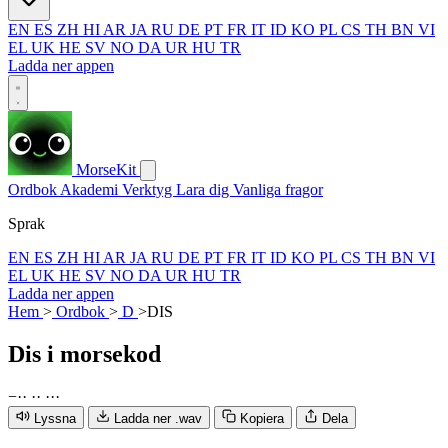
EN
ES
ZH
HI
AR
JA
RU
DE
PT
FR
IT
ID
KO
PL
CS
TH
BN
VI
EL
UK
HE
SV
NO
DA
UR
HU
TR
Ladda ner appen
MorseKit
Ordbok
Akademi
Verktyg
Lara dig
Vanliga fragor
Sprak
EN
ES
ZH
HI
AR
JA
RU
DE
PT
FR
IT
ID
KO
PL
CS
TH
BN
VI
EL
UK
HE
SV
NO
DA
UR
HU
TR
Ladda ner appen
Hem
>
Ordbok
>
D
>
DIS
Dis
i morsekod
−
·
·
·
·
·
·
·
Lyssna
Ladda ner .wav
Kopiera
Dela