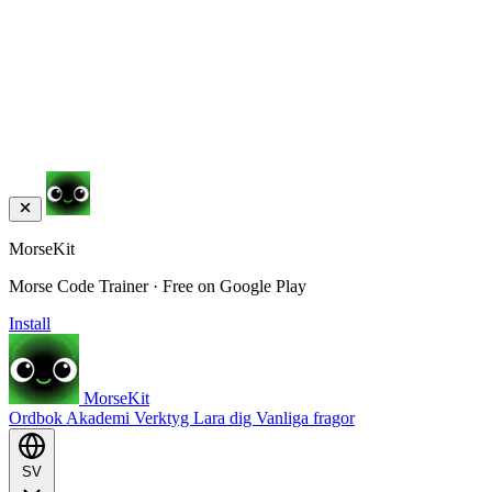
MorseKit
Morse Code Trainer · Free on Google Play
Install
MorseKit
Ordbok
Akademi
Verktyg
Lara dig
Vanliga fragor
SV