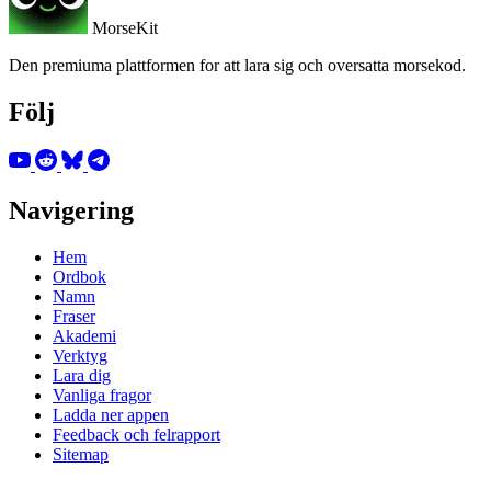
MorseKit
Den premiuma plattformen for att lara sig och oversatta morsekod.
Följ
Navigering
Hem
Ordbok
Namn
Fraser
Akademi
Verktyg
Lara dig
Vanliga fragor
Ladda ner appen
Feedback och felrapport
Sitemap