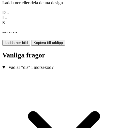
Ladda ner eller dela denna design
D
-..
I
..
S
...
−
·
·
·
·
·
·
·
Ladda ner bild
Kopiera till urklipp
Vanliga fragor
Vad ar "dis" i morsekod?