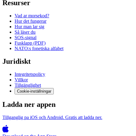
Resurser
Vad ar morsekod?
Hur det fungerar
Hur man lar sig
Så läser du
SOS-signal
Fusklapp (PDF)
NATO:s fonetiska alfabet
Juridiskt
Integritetspolicy
Villkor
Tillgänglighet
Cookie-inställningar
Ladda ner appen
Tillganglig pa iOS och Android. Gratis att ladda ner.