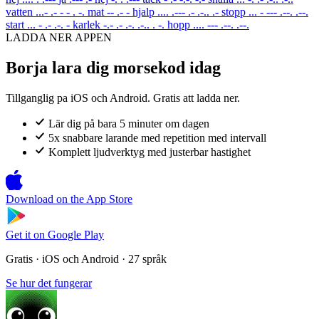
vatten
...- .- - - . -.
mat
-- .- -
hjalp
.... .--- .- .-.. .-
stopp
... - --- .--. .--.
start
... - .- .-. -
karlek
-.- .- .-. .-.. . -.
hopp
.... --- .--. .--.
LADDA NER APPEN
Borja lara dig morsekod idag
Tillganglig pa iOS och Android. Gratis att ladda ner.
Lär dig på bara 5 minuter om dagen
5x snabbare larande med repetition med intervall
Komplett ljudverktyg med justerbar hastighet
Download on the
App Store
Get it on
Google Play
Gratis · iOS och Android · 27 språk
Se hur det fungerar