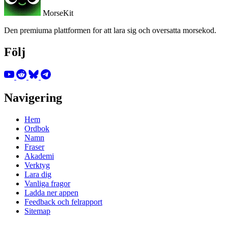
MorseKit
Den premiuma plattformen for att lara sig och oversatta morsekod.
Följ
Navigering
Hem
Ordbok
Namn
Fraser
Akademi
Verktyg
Lara dig
Vanliga fragor
Ladda ner appen
Feedback och felrapport
Sitemap