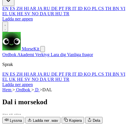
EN
ES
ZH
HI
AR
JA
RU
DE
PT
FR
IT
ID
KO
PL
CS
TH
BN
VI
EL
UK
HE
SV
NO
DA
UR
HU
TR
Ladda ner appen
MorseKit
Ordbok
Akademi
Verktyg
Lara dig
Vanliga fragor
Sprak
EN
ES
ZH
HI
AR
JA
RU
DE
PT
FR
IT
ID
KO
PL
CS
TH
BN
VI
EL
UK
HE
SV
NO
DA
UR
HU
TR
Ladda ner appen
Hem
>
Ordbok
>
D
>
DAL
Dal
i morsekod
−
·
·
·
−
·
−
·
·
Lyssna
Ladda ner .wav
Kopiera
Dela