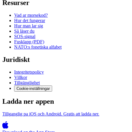
Resurser
Vad ar morsekod?
Hur det fungerar
Hur man lar sig
Så läser du
SOS-signal
Fusklapp (PDF)
NATO:s fonetiska alfabet
Juridiskt
Integritetspolicy
Villkor
Tillgänglighet
Cookie-inställningar
Ladda ner appen
Tillganglig pa iOS och Android. Gratis att ladda ner.