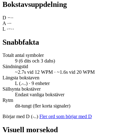
Bokstavsuppdelning
D
−
·
·
A
·
−
L
·
−
·
·
Snabbfakta
Totalt antal symboler
9 (6 dits och 3 dahs)
Sändningstid
~2.7s vid 12 WPM · ~1.6s vid 20 WPM
Längsta bokstaven
L (.-..) · 9 enheter
Sällsynta bokstäver
Endast vanliga bokstäver
Rytm
dit-tungt (fler korta signaler)
Börjar med D (-..)
Fler ord som börjar med D
Visuell morsekod