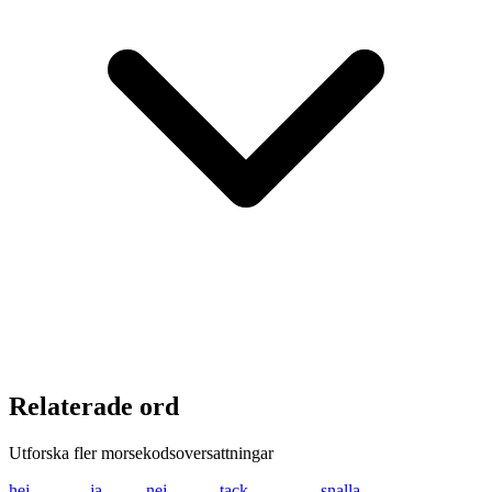
Relaterade ord
Utforska fler morsekodsoversattningar
hej
.... . .---
ja
.--- .-
nej
-. . .---
tack
- .- -.-. -.-
snalla
... -. .- .-.. .-..