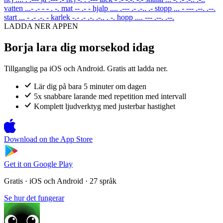
vatten
...- .- - - . -.
mat
-- .- -
hjalp
.... .--- .- .-.. .-
stopp
... - --- .--. .--.
start
... - .- .-. -
karlek
-.- .- .-. .-.. . -.
hopp
.... --- .--. .--.
LADDA NER APPEN
Borja lara dig morsekod idag
Tillganglig pa iOS och Android. Gratis att ladda ner.
Lär dig på bara 5 minuter om dagen
5x snabbare larande med repetition med intervall
Komplett ljudverktyg med justerbar hastighet
Download on the
App Store
Get it on
Google Play
Gratis · iOS och Android · 27 språk
Se hur det fungerar