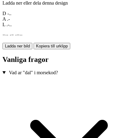
Ladda ner eller dela denna design
D
-..
A
.-
L
.-..
−
·
·
·
−
·
−
·
·
Ladda ner bild
Kopiera till urklipp
Vanliga fragor
Vad ar "dal" i morsekod?