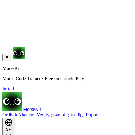
MorseKit
Morse Code Trainer · Free on Google Play
Install
MorseKit
Ordbok
Akademi
Verktyg
Lara dig
Vanliga fragor
SV