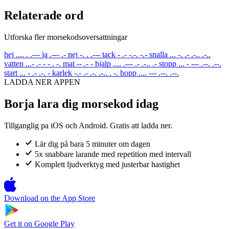
Relaterade ord
Utforska fler morsekodsoversattningar
hej
.... . .---
ja
.--- .-
nej
-. . .---
tack
- .- -.-. -.-
snalla
... -. .- .-.. .-..
vatten
...- .- - - . -.
mat
-- .- -
hjalp
.... .--- .- .-.. .-
stopp
... - --- .--. .--.
start
... - .- .-. -
karlek
-.- .- .-. .-.. . -.
hopp
.... --- .--. .--.
LADDA NER APPEN
Borja lara dig morsekod idag
Tillganglig pa iOS och Android. Gratis att ladda ner.
Lär dig på bara 5 minuter om dagen
5x snabbare larande med repetition med intervall
Komplett ljudverktyg med justerbar hastighet
Download on the
App Store
Get it on
Google Play