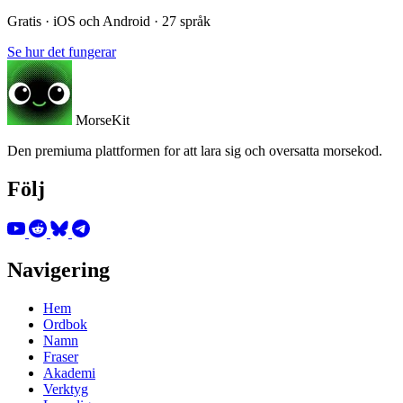
Gratis · iOS och Android · 27 språk
Se hur det fungerar
MorseKit
Den premiuma plattformen for att lara sig och oversatta morsekod.
Följ
Navigering
Hem
Ordbok
Namn
Fraser
Akademi
Verktyg