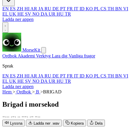
EN
ES
ZH
HI
AR
JA
RU
DE
PT
FR
IT
ID
KO
PL
CS
TH
BN
VI
EL
UK
HE
SV
NO
DA
UR
HU
TR
Ladda ner appen
MorseKit
Ordbok
Akademi
Verktyg
Lara dig
Vanliga fragor
Sprak
EN
ES
ZH
HI
AR
JA
RU
DE
PT
FR
IT
ID
KO
PL
CS
TH
BN
VI
EL
UK
HE
SV
NO
DA
UR
HU
TR
Ladda ner appen
Hem
>
Ordbok
>
B
>
BRIGAD
Brigad
i morsekod
−
·
·
·
·
−
·
·
·
−
−
·
·
−
−
·
·
Lyssna
Ladda ner .wav
Kopiera
Dela