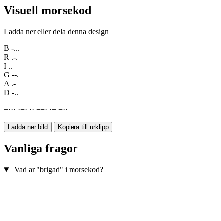
Visuell morsekod
Ladda ner eller dela denna design
B
-...
R
.-.
I
..
G
--.
A
.-
D
-..
−
·
·
·
·
−
·
·
·
−
−
·
·
−
−
·
·
Ladda ner bild
Kopiera till urklipp
Vanliga fragor
Vad ar "brigad" i morsekod?