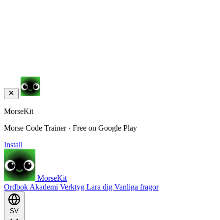
MorseKit
Morse Code Trainer · Free on Google Play
Install
MorseKit
Ordbok
Akademi
Verktyg
Lara dig
Vanliga fragor
SV