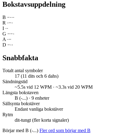
Bokstavsuppdelning
B
−
·
·
·
R
·
−
·
I
·
·
G
−
−
·
A
·
−
D
−
·
·
Snabbfakta
Totalt antal symboler
17 (11 dits och 6 dahs)
Sändningstid
~5.5s vid 12 WPM · ~3.3s vid 20 WPM
Längsta bokstaven
B (-...) · 9 enheter
Sällsynta bokstäver
Endast vanliga bokstäver
Rytm
dit-tungt (fler korta signaler)
Börjar med B (-...)
Fler ord som börjar med B