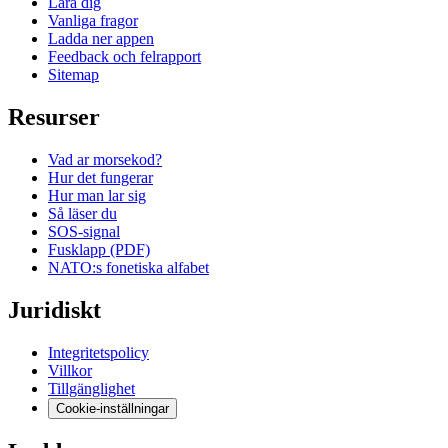
Lara dig
Vanliga fragor
Ladda ner appen
Feedback och felrapport
Sitemap
Resurser
Vad ar morsekod?
Hur det fungerar
Hur man lar sig
Så läser du
SOS-signal
Fusklapp (PDF)
NATO:s fonetiska alfabet
Juridiskt
Integritetspolicy
Villkor
Tillgänglighet
Cookie-inställningar