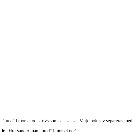
"bred" i morsekod skrivs som: -... .-. . -... Varje bokstav separeras 
Hur sander man "bred" i morsekod?