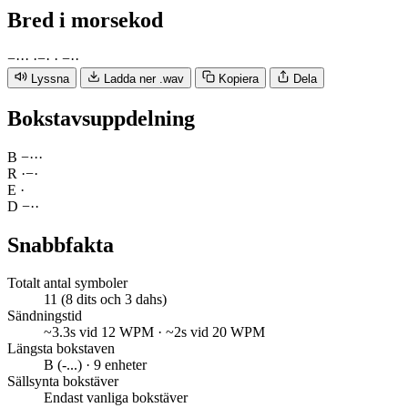
Bred
i morsekod
−
·
·
·
·
−
·
·
−
·
·
Lyssna
Ladda ner .wav
Kopiera
Dela
Bokstavsuppdelning
B
−
·
·
·
R
·
−
·
E
·
D
−
·
·
Snabbfakta
Totalt antal symboler
11 (8 dits och 3 dahs)
Sändningstid
~3.3s vid 12 WPM · ~2s vid 20 WPM
Längsta bokstaven
B (-...) · 9 enheter
Sällsynta bokstäver
Endast vanliga bokstäver