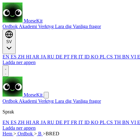
MorseKit
Ordbok
Akademi
Verktyg
Lara dig
Vanliga fragor
SV
EN
ES
ZH
HI
AR
JA
RU
DE
PT
FR
IT
ID
KO
PL
CS
TH
BN
VI
Ladda ner appen
MorseKit
Ordbok
Akademi
Verktyg
Lara dig
Vanliga fragor
Sprak
EN
ES
ZH
HI
AR
JA
RU
DE
PT
FR
IT
ID
KO
PL
CS
TH
BN
VI
Ladda ner appen
Hem
>
Ordbok
>
B
>
BRED