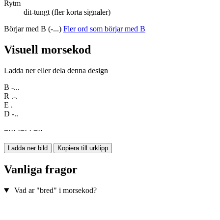
Rytm
dit-tungt (fler korta signaler)
Börjar med B (-...)
Fler ord som börjar med B
Visuell morsekod
Ladda ner eller dela denna design
B
-...
R
.-.
E
.
D
-..
−
·
·
·
·
−
·
·
−
·
·
Ladda ner bild
Kopiera till urklipp
Vanliga fragor
Vad ar "bred" i morsekod?