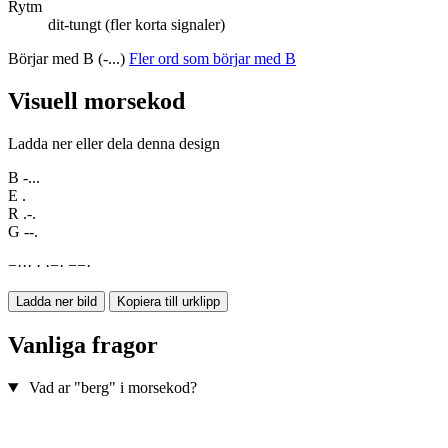
Rytm
dit-tungt (fler korta signaler)
Börjar med B (-...)
Fler ord som börjar med B
Visuell morsekod
Ladda ner eller dela denna design
B
-...
E
.
R
.-.
G
--.
−
·
·
·
·
·
−
·
−
−
·
Ladda ner bild
Kopiera till urklipp
Vanliga fragor
Vad ar "berg" i morsekod?