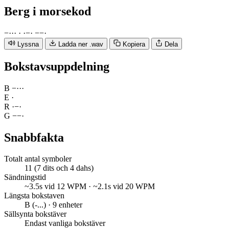
Berg
i morsekod
−
·
·
·
·
·
−
·
−
−
·
Lyssna
Ladda ner .wav
Kopiera
Dela
Bokstavsuppdelning
B
−
·
·
·
E
·
R
·
−
·
G
−
−
·
Snabbfakta
Totalt antal symboler
11 (7 dits och 4 dahs)
Sändningstid
~3.5s vid 12 WPM · ~2.1s vid 20 WPM
Längsta bokstaven
B (-...) · 9 enheter
Sällsynta bokstäver
Endast vanliga bokstäver