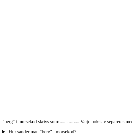
"berg" i morsekod skrivs som: -... . .-. --.. Varje bokstav separeras 
Hur sander man "berg" i morsekod?