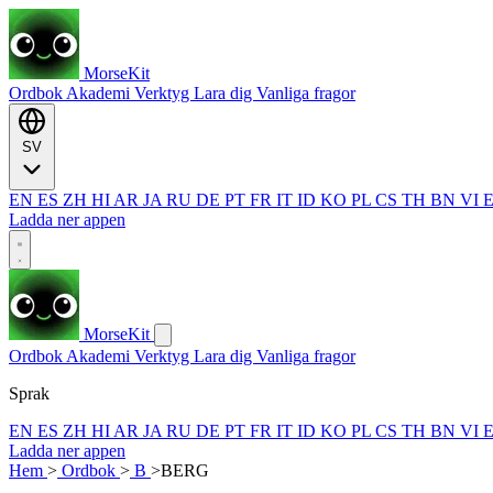
MorseKit
Ordbok
Akademi
Verktyg
Lara dig
Vanliga fragor
SV
EN
ES
ZH
HI
AR
JA
RU
DE
PT
FR
IT
ID
KO
PL
CS
TH
BN
VI
Ladda ner appen
MorseKit
Ordbok
Akademi
Verktyg
Lara dig
Vanliga fragor
Sprak
EN
ES
ZH
HI
AR
JA
RU
DE
PT
FR
IT
ID
KO
PL
CS
TH
BN
VI
Ladda ner appen
Hem
>
Ordbok
>
B
>
BERG