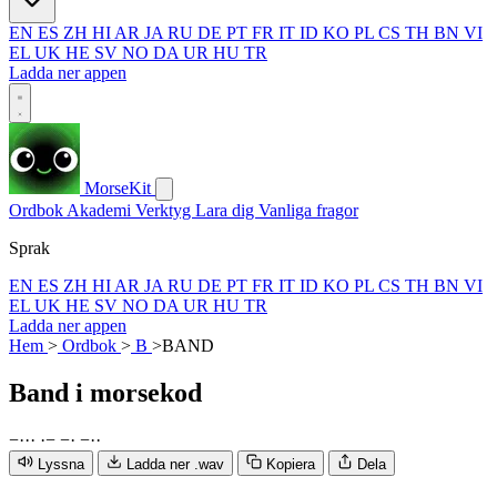
EN
ES
ZH
HI
AR
JA
RU
DE
PT
FR
IT
ID
KO
PL
CS
TH
BN
VI
EL
UK
HE
SV
NO
DA
UR
HU
TR
Ladda ner appen
MorseKit
Ordbok
Akademi
Verktyg
Lara dig
Vanliga fragor
Sprak
EN
ES
ZH
HI
AR
JA
RU
DE
PT
FR
IT
ID
KO
PL
CS
TH
BN
VI
EL
UK
HE
SV
NO
DA
UR
HU
TR
Ladda ner appen
Hem
>
Ordbok
>
B
>
BAND
Band
i morsekod
−
·
·
·
·
−
−
·
−
·
·
Lyssna
Ladda ner .wav
Kopiera
Dela