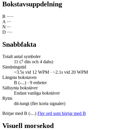
Bokstavsuppdelning
B
−
·
·
·
A
·
−
N
−
·
D
−
·
·
Snabbfakta
Totalt antal symboler
11 (7 dits och 4 dahs)
Sändningstid
~3.5s vid 12 WPM · ~2.1s vid 20 WPM
Längsta bokstaven
B (-...) · 9 enheter
Sällsynta bokstäver
Endast vanliga bokstäver
Rytm
dit-tungt (fler korta signaler)
Börjar med B (-...)
Fler ord som börjar med B
Visuell morsekod