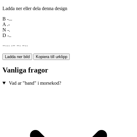
Ladda ner eller dela denna design
B
-...
A
.-
N
-.
D
-..
−
·
·
·
·
−
−
·
−
·
·
Ladda ner bild
Kopiera till urklipp
Vanliga fragor
Vad ar "band" i morsekod?