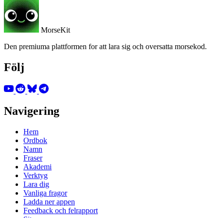
MorseKit
Den premiuma plattformen for att lara sig och oversatta morsekod.
Följ
Navigering
Hem
Ordbok
Namn
Fraser
Akademi
Verktyg
Lara dig
Vanliga fragor
Ladda ner appen
Feedback och felrapport