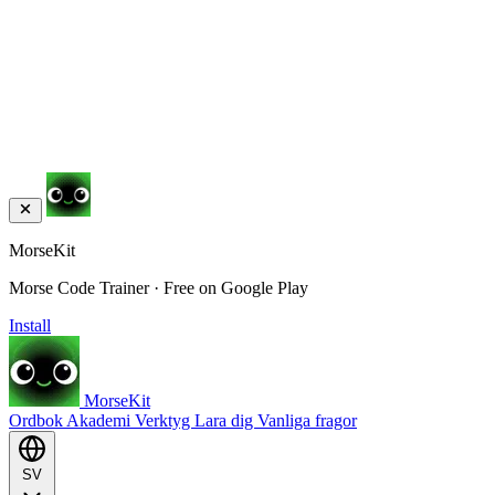
MorseKit
Morse Code Trainer · Free on Google Play
Install
MorseKit
Ordbok
Akademi
Verktyg
Lara dig
Vanliga fragor
SV