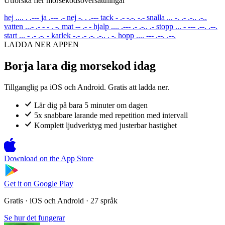
Utforska fler morsekodsoversattningar
hej
.... . .---
ja
.--- .-
nej
-. . .---
tack
- .- -.-. -.-
snalla
... -. .- .-.. .-..
vatten
...- .- - - . -.
mat
-- .- -
hjalp
.... .--- .- .-.. .-
stopp
... - --- .--. .--.
start
... - .- .-. -
karlek
-.- .- .-. .-.. . -.
hopp
.... --- .--. .--.
LADDA NER APPEN
Borja lara dig morsekod idag
Tillganglig pa iOS och Android. Gratis att ladda ner.
Lär dig på bara 5 minuter om dagen
5x snabbare larande med repetition med intervall
Komplett ljudverktyg med justerbar hastighet
Download on the
App Store
Get it on
Google Play
Gratis · iOS och Android · 27 språk
Se hur det fungerar