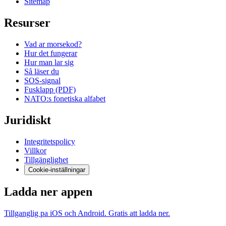
Sitemap
Resurser
Vad ar morsekod?
Hur det fungerar
Hur man lar sig
Så läser du
SOS-signal
Fusklapp (PDF)
NATO:s fonetiska alfabet
Juridiskt
Integritetspolicy
Villkor
Tillgänglighet
Cookie-inställningar
Ladda ner appen
Tillganglig pa iOS och Android. Gratis att ladda ner.