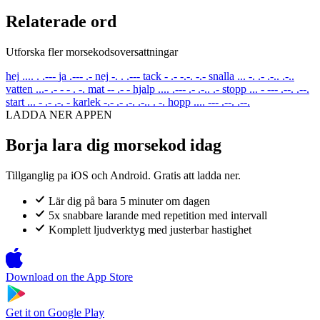
Relaterade ord
Utforska fler morsekodsoversattningar
hej
.... . .---
ja
.--- .-
nej
-. . .---
tack
- .- -.-. -.-
snalla
... -. .- .-.. .-..
vatten
...- .- - - . -.
mat
-- .- -
hjalp
.... .--- .- .-.. .-
stopp
... - --- .--. .--.
start
... - .- .-. -
karlek
-.- .- .-. .-.. . -.
hopp
.... --- .--. .--.
LADDA NER APPEN
Borja lara dig morsekod idag
Tillganglig pa iOS och Android. Gratis att ladda ner.
Lär dig på bara 5 minuter om dagen
5x snabbare larande med repetition med intervall
Komplett ljudverktyg med justerbar hastighet
Download on the
App Store
Get it on
Google Play