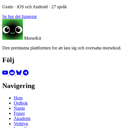
Gratis · iOS och Android · 27 språk
Se hur det fungerar
MorseKit
Den premiuma plattformen for att lara sig och oversatta morsekod.
Följ
Navigering
Hem
Ordbok
Namn
Fraser
Akademi
Verktyg