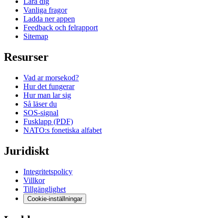
Lara dig
Vanliga fragor
Ladda ner appen
Feedback och felrapport
Sitemap
Resurser
Vad ar morsekod?
Hur det fungerar
Hur man lar sig
Så läser du
SOS-signal
Fusklapp (PDF)
NATO:s fonetiska alfabet
Juridiskt
Integritetspolicy
Villkor
Tillgänglighet
Cookie-inställningar