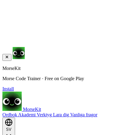
MorseKit
Morse Code Trainer · Free on Google Play
Install
MorseKit
Ordbok
Akademi
Verktyg
Lara dig
Vanliga fragor
SV