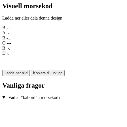
Visuell morsekod
Ladda ner eller dela denna design
B
-...
A
.-
B
-...
O
---
R
.-.
D
-..
−
·
·
·
·
−
−
·
·
·
−
−
−
·
−
·
−
·
·
Ladda ner bild
Kopiera till urklipp
Vanliga fragor
Vad ar "babord" i morsekod?