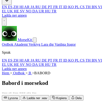
EN
ES
ZH
HI
AR
JA
RU
DE
PT
FR
IT
ID
KO
PL
CS
TH
BN
VI
EL
UK
HE
SV
NO
DA
UR
HU
TR
Ladda ner appen
MorseKit
Ordbok
Akademi
Verktyg
Lara dig
Vanliga fragor
Sprak
EN
ES
ZH
HI
AR
JA
RU
DE
PT
FR
IT
ID
KO
PL
CS
TH
BN
VI
EL
UK
HE
SV
NO
DA
UR
HU
TR
Ladda ner appen
Hem
>
Ordbok
>
B
>
BABORD
Babord
i morsekod
−
·
·
·
·
−
−
·
·
·
−
−
−
·
−
·
−
·
·
Lyssna
Ladda ner .wav
Kopiera
Dela