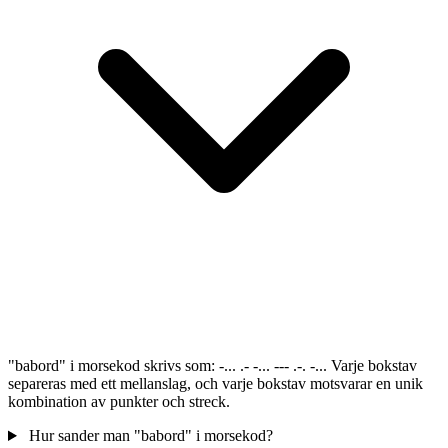
"babord" i morsekod skrivs som: -... .- -... --- .-. -... Varje bokstav
separeras med ett mellanslag, och varje bokstav motsvarar en unik
kombination av punkter och streck.
Hur sander man "babord" i morsekod?