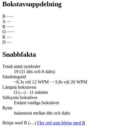
Bokstavsuppdelning
B
−
·
·
·
A
·
−
B
−
·
·
·
O
−
−
−
R
·
−
·
D
−
·
·
Snabbfakta
Totalt antal symboler
19 (11 dits och 8 dahs)
Sändningstid
~6.3s vid 12 WPM · ~3.8s vid 20 WPM
Längsta bokstaven
O (---) · 11 enheter
Sällsynta bokstäver
Endast vanliga bokstäver
Rytm
balanserat mellan dits och dahs
Börjar med B (-...)
Fler ord som börjar med B