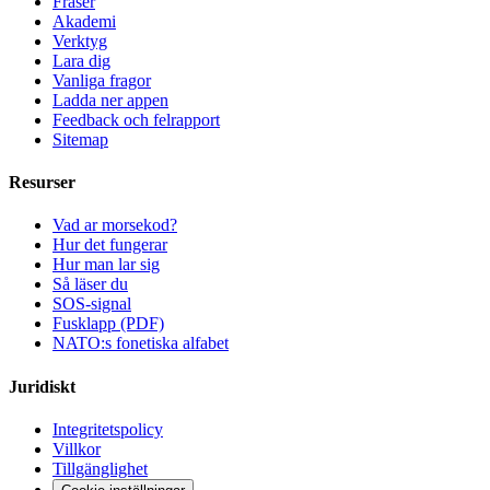
Fraser
Akademi
Verktyg
Lara dig
Vanliga fragor
Ladda ner appen
Feedback och felrapport
Sitemap
Resurser
Vad ar morsekod?
Hur det fungerar
Hur man lar sig
Så läser du
SOS-signal
Fusklapp (PDF)
NATO:s fonetiska alfabet
Juridiskt
Integritetspolicy
Villkor
Tillgänglighet