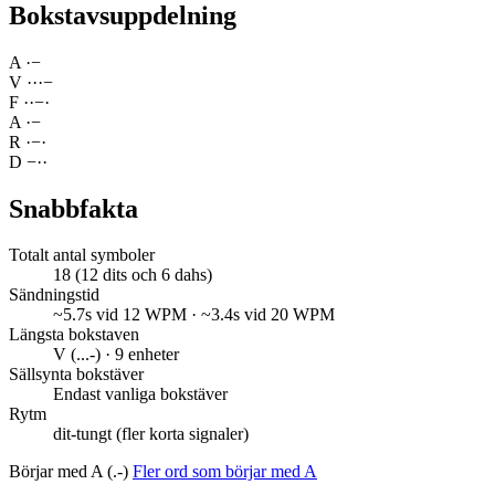
Bokstavsuppdelning
A
·
−
V
·
·
·
−
F
·
·
−
·
A
·
−
R
·
−
·
D
−
·
·
Snabbfakta
Totalt antal symboler
18 (12 dits och 6 dahs)
Sändningstid
~5.7s vid 12 WPM · ~3.4s vid 20 WPM
Längsta bokstaven
V (...-) · 9 enheter
Sällsynta bokstäver
Endast vanliga bokstäver
Rytm
dit-tungt (fler korta signaler)
Börjar med A (.-)
Fler ord som börjar med A