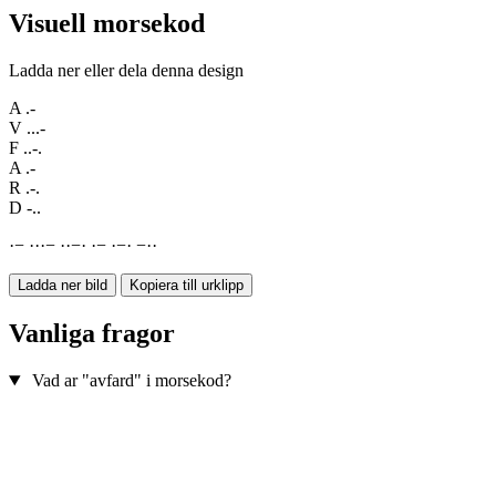
Visuell morsekod
Ladda ner eller dela denna design
A
.-
V
...-
F
..-.
A
.-
R
.-.
D
-..
·
−
·
·
·
−
·
·
−
·
·
−
·
−
·
−
·
·
Ladda ner bild
Kopiera till urklipp
Vanliga fragor
Vad ar "avfard" i morsekod?