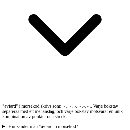
"avfard" i morsekod skrivs som: .- ...- ..-. .- .-. -... Varje bokstav
separeras med ett mellanslag, och varje bokstav motsvarar en unik
kombination av punkter och streck.
Hur sander man "avfard" i morsekod?