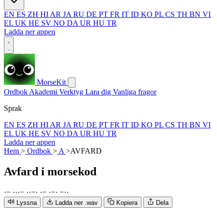
EN
ES
ZH
HI
AR
JA
RU
DE
PT
FR
IT
ID
KO
PL
CS
TH
BN
VI
EL
UK
HE
SV
NO
DA
UR
HU
TR
Ladda ner appen
MorseKit
Ordbok
Akademi
Verktyg
Lara dig
Vanliga fragor
Sprak
EN
ES
ZH
HI
AR
JA
RU
DE
PT
FR
IT
ID
KO
PL
CS
TH
BN
VI
EL
UK
HE
SV
NO
DA
UR
HU
TR
Ladda ner appen
Hem
>
Ordbok
>
A
>
AVFARD
Avfard
i morsekod
·
−
·
·
·
−
·
·
−
·
·
−
·
−
·
−
·
·
Lyssna
Ladda ner .wav
Kopiera
Dela