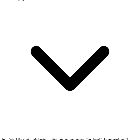
Vad är det enklaste sättet att memorera "avfard" i morsekod?