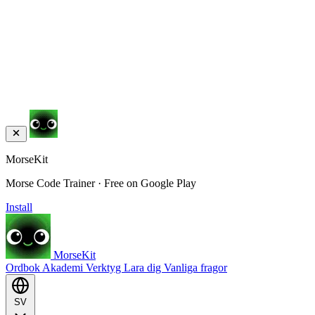
MorseKit
Morse Code Trainer · Free on Google Play
Install
MorseKit
Ordbok
Akademi
Verktyg
Lara dig
Vanliga fragor
SV