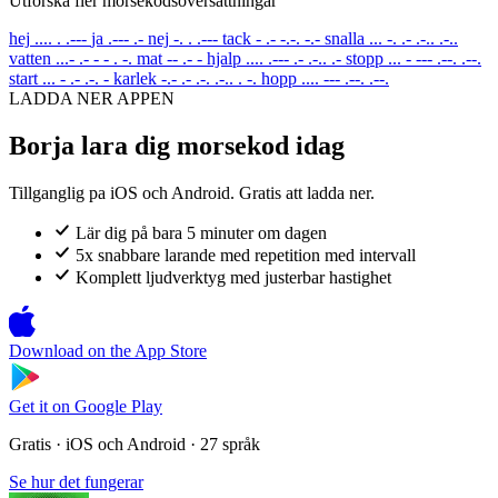
Utforska fler morsekodsoversattningar
hej
.... . .---
ja
.--- .-
nej
-. . .---
tack
- .- -.-. -.-
snalla
... -. .- .-.. .-..
vatten
...- .- - - . -.
mat
-- .- -
hjalp
.... .--- .- .-.. .-
stopp
... - --- .--. .--.
start
... - .- .-. -
karlek
-.- .- .-. .-.. . -.
hopp
.... --- .--. .--.
LADDA NER APPEN
Borja lara dig morsekod idag
Tillganglig pa iOS och Android. Gratis att ladda ner.
Lär dig på bara 5 minuter om dagen
5x snabbare larande med repetition med intervall
Komplett ljudverktyg med justerbar hastighet
Download on the
App Store
Get it on
Google Play
Gratis · iOS och Android · 27 språk
Se hur det fungerar