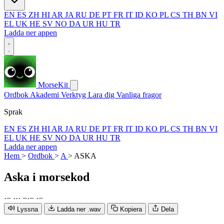
EN
ES
ZH
HI
AR
JA
RU
DE
PT
FR
IT
ID
KO
PL
CS
TH
BN
VI
EL
UK
HE
SV
NO
DA
UR
HU
TR
Ladda ner appen
MorseKit
Ordbok
Akademi
Verktyg
Lara dig
Vanliga fragor
Sprak
EN
ES
ZH
HI
AR
JA
RU
DE
PT
FR
IT
ID
KO
PL
CS
TH
BN
VI
EL
UK
HE
SV
NO
DA
UR
HU
TR
Ladda ner appen
Hem
>
Ordbok
>
A
>
ASKA
Aska
i morsekod
·
−
·
·
·
−
·
−
·
−
Lyssna
Ladda ner .wav
Kopiera
Dela