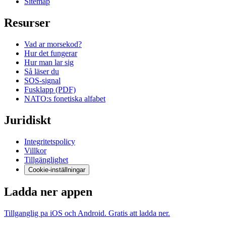
Sitemap
Resurser
Vad ar morsekod?
Hur det fungerar
Hur man lar sig
Så läser du
SOS-signal
Fusklapp (PDF)
NATO:s fonetiska alfabet
Juridiskt
Integritetspolicy
Villkor
Tillgänglighet
Cookie-inställningar
Ladda ner appen
Tillganglig pa iOS och Android. Gratis att ladda ner.