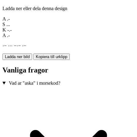
Ladda ner eller dela denna design
A
.-
S
...
K
-.-
A
.-
·
−
·
·
·
−
·
−
·
−
Ladda ner bild
Kopiera till urklipp
Vanliga fragor
Vad ar "aska" i morsekod?