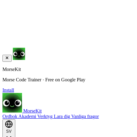
MorseKit
Morse Code Trainer · Free on Google Play
Install
MorseKit
Ordbok
Akademi
Verktyg
Lara dig
Vanliga fragor
SV