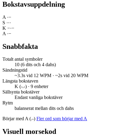
Bokstavsuppdelning
A
·
−
S
·
·
·
K
−
·
−
A
·
−
Snabbfakta
Totalt antal symboler
10 (6 dits och 4 dahs)
Sändningstid
~3.3s vid 12 WPM · ~2s vid 20 WPM
Längsta bokstaven
K (-.-) · 9 enheter
Sällsynta bokstäver
Endast vanliga bokstäver
Rytm
balanserat mellan dits och dahs
Börjar med A (.-)
Fler ord som börjar med A
Visuell morsekod