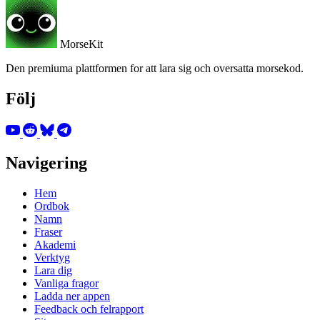
MorseKit
Den premiuma plattformen for att lara sig och oversatta morsekod.
Följ
Navigering
Hem
Ordbok
Namn
Fraser
Akademi
Verktyg
Lara dig
Vanliga fragor
Ladda ner appen
Feedback och felrapport