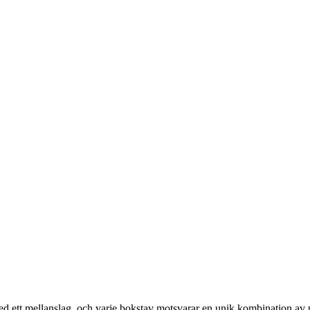
s med ett mellanslag, och varje bokstav motsvarar en unik kombination av 