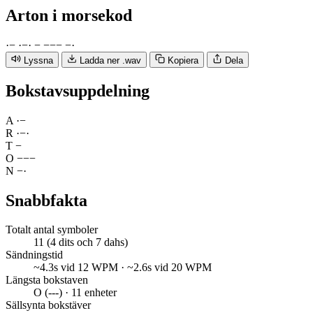
Arton
i morsekod
·
−
·
−
·
−
−
−
−
−
·
Lyssna
Ladda ner .wav
Kopiera
Dela
Bokstavsuppdelning
A
·
−
R
·
−
·
T
−
O
−
−
−
N
−
·
Snabbfakta
Totalt antal symboler
11 (4 dits och 7 dahs)
Sändningstid
~4.3s vid 12 WPM · ~2.6s vid 20 WPM
Längsta bokstaven
O (---) · 11 enheter
Sällsynta bokstäver