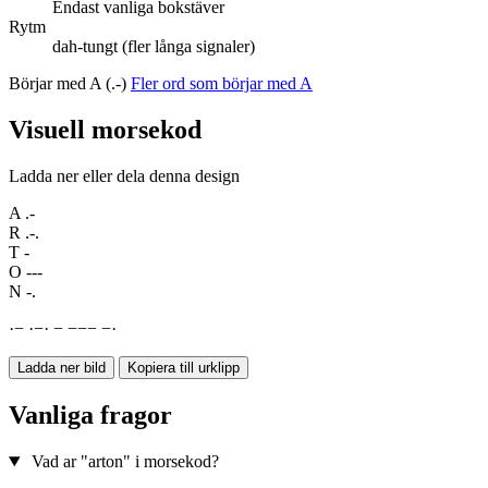
Endast vanliga bokstäver
Rytm
dah-tungt (fler långa signaler)
Börjar med A (.-)
Fler ord som börjar med A
Visuell morsekod
Ladda ner eller dela denna design
A
.-
R
.-.
T
-
O
---
N
-.
·
−
·
−
·
−
−
−
−
−
·
Ladda ner bild
Kopiera till urklipp
Vanliga fragor
Vad ar "arton" i morsekod?