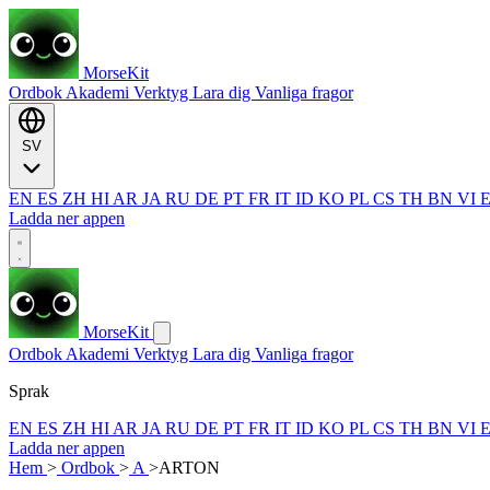
MorseKit
Ordbok
Akademi
Verktyg
Lara dig
Vanliga fragor
SV
EN
ES
ZH
HI
AR
JA
RU
DE
PT
FR
IT
ID
KO
PL
CS
TH
BN
VI
Ladda ner appen
MorseKit
Ordbok
Akademi
Verktyg
Lara dig
Vanliga fragor
Sprak
EN
ES
ZH
HI
AR
JA
RU
DE
PT
FR
IT
ID
KO
PL
CS
TH
BN
VI
Ladda ner appen
Hem
>
Ordbok
>
A
>
ARTON