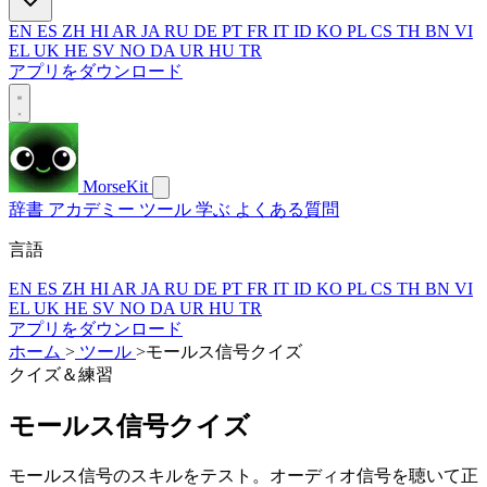
EN
ES
ZH
HI
AR
JA
RU
DE
PT
FR
IT
ID
KO
PL
CS
TH
BN
VI
EL
UK
HE
SV
NO
DA
UR
HU
TR
アプリをダウンロード
MorseKit
辞書
アカデミー
ツール
学ぶ
よくある質問
言語
EN
ES
ZH
HI
AR
JA
RU
DE
PT
FR
IT
ID
KO
PL
CS
TH
BN
VI
EL
UK
HE
SV
NO
DA
UR
HU
TR
アプリをダウンロード
ホーム
>
ツール
>
モールス信号クイズ
クイズ＆練習
モールス信号クイズ
モールス信号のスキルをテスト。オーディオ信号を聴いて正