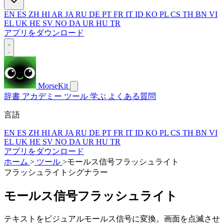
EN
ES
ZH
HI
AR
JA
RU
DE
PT
FR
IT
ID
KO
PL
CS
TH
BN
VI
EL
UK
HE
SV
NO
DA
UR
HU
TR
アプリをダウンロード
MorseKit
辞書
アカデミー
ツール
学ぶ
よくある質問
言語
EN
ES
ZH
HI
AR
JA
RU
DE
PT
FR
IT
ID
KO
PL
CS
TH
BN
VI
EL
UK
HE
SV
NO
DA
UR
HU
TR
アプリをダウンロード
ホーム
>
ツール
>
モールス信号フラッシュライト
フラッシュライトシグナラー
モールス信号フラッシュライト
テキストをビジュアルモールス信号に変換。画面を点滅させ