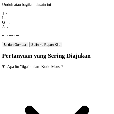
Unduh atau bagikan desain ini
T
-
I
..
G
--.
A
.-
−
·
·
−
−
·
·
−
Unduh Gambar
Salin ke Papan Klip
Pertanyaan yang Sering Diajukan
Apa itu "tiga" dalam Kode Morse?