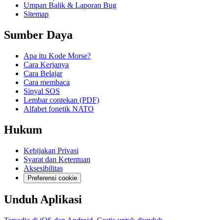
Umpan Balik & Laporan Bug
Sitemap
Sumber Daya
Apa itu Kode Morse?
Cara Kerjanya
Cara Belajar
Cara membaca
Sinyal SOS
Lembar contekan (PDF)
Alfabet fonetik NATO
Hukum
Kebijakan Privasi
Syarat dan Ketentuan
Aksesibilitas
Preferensi cookie
Unduh Aplikasi