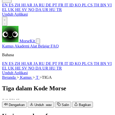
EN
ES
ZH
HI
AR
JA
RU
DE
PT
FR
IT
ID
KO
PL
CS
TH
BN
VI
EL
UK
HE
SV
NO
DA
UR
HU
TR
Unduh Aplikasi
MorseKit
Kamus
Akademi
Alat
Belajar
FAQ
Bahasa
EN
ES
ZH
HI
AR
JA
RU
DE
PT
FR
IT
ID
KO
PL
CS
TH
BN
VI
EL
UK
HE
SV
NO
DA
UR
HU
TR
Unduh Aplikasi
Beranda
>
Kamus
>
T
>
TIGA
Tiga
dalam Kode Morse
−
·
·
−
−
·
·
−
Dengarkan
Unduh .wav
Salin
Bagikan