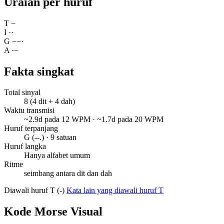
Uraian per huruf
T
−
I
·
·
G
−
−
·
A
·
−
Fakta singkat
Total sinyal
8 (4 dit + 4 dah)
Waktu transmisi
~2.9d pada 12 WPM · ~1.7d pada 20 WPM
Huruf terpanjang
G (--.) · 9 satuan
Huruf langka
Hanya alfabet umum
Ritme
seimbang antara dit dan dah
Diawali huruf T (-)
Kata lain yang diawali huruf T
Kode Morse Visual