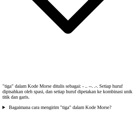
"tiga" dalam Kode Morse ditulis sebagai: - .. --. .-. Setiap huruf
dipisahkan oleh spasi, dan setiap huruf dipetakan ke kombinasi unik
titik dan garis.
Bagaimana cara mengirim "tiga" dalam Kode Morse?