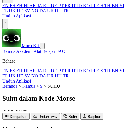
EN
ES
ZH
HI
AR
JA
RU
DE
PT
FR
IT
ID
KO
PL
CS
TH
BN
VI
EL
UK
HE
SV
NO
DA
UR
HU
TR
Unduh Aplikasi
MorseKit
Kamus
Akademi
Alat
Belajar
FAQ
Bahasa
EN
ES
ZH
HI
AR
JA
RU
DE
PT
FR
IT
ID
KO
PL
CS
TH
BN
VI
EL
UK
HE
SV
NO
DA
UR
HU
TR
Unduh Aplikasi
Beranda
>
Kamus
>
S
>
SUHU
Suhu
dalam Kode Morse
·
·
·
·
·
−
·
·
·
·
·
·
−
Dengarkan
Unduh .wav
Salin
Bagikan