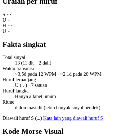
Uraian per huruf
S
·
·
·
U
·
·
−
H
·
·
·
·
U
·
·
−
Fakta singkat
Total sinyal
13 (11 dit + 2 dah)
Waktu transmisi
~3.5d pada 12 WPM · ~2.1d pada 20 WPM
Huruf terpanjang
U (..-) · 7 satuan
Huruf langka
Hanya alfabet umum
Ritme
didominasi dit (lebih banyak sinyal pendek)
Diawali huruf S (...)
Kata lain yang diawali huruf S
Kode Morse Visual