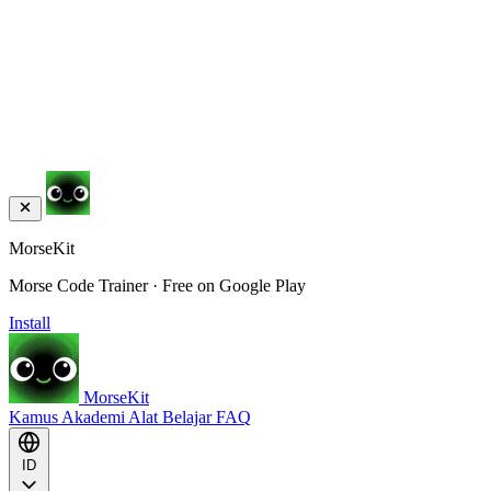
MorseKit
Morse Code Trainer · Free on Google Play
Install
MorseKit
Kamus
Akademi
Alat
Belajar
FAQ
ID