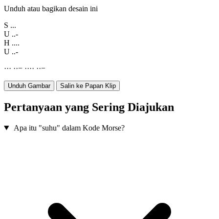
Unduh atau bagikan desain ini
S
...
U
..-
H
....
U
..-
·
·
·
·
·
−
·
·
·
·
·
·
−
Unduh Gambar
Salin ke Papan Klip
Pertanyaan yang Sering Diajukan
Apa itu "suhu" dalam Kode Morse?