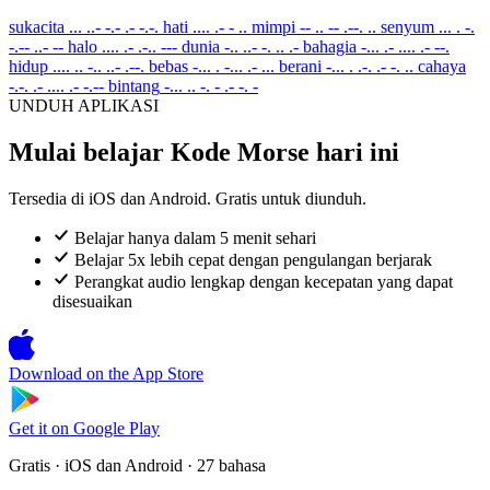
sukacita
... ..- -.- .- -.-.
hati
.... .- - ..
mimpi
-- .. -- .--. ..
senyum
... . -.
-.-- ..- --
halo
.... .- .-.. ---
dunia
-.. ..- -. .. .-
bahagia
-... .- .... .- --.
hidup
.... .. -.. ..- .--.
bebas
-... . -... .- ...
berani
-... . .-. .- -. ..
cahaya
-.-. .- .... .- -.--
bintang
-... .. -. - .- -. -
UNDUH APLIKASI
Mulai belajar Kode Morse hari ini
Tersedia di iOS dan Android. Gratis untuk diunduh.
Belajar hanya dalam 5 menit sehari
Belajar 5x lebih cepat dengan pengulangan berjarak
Perangkat audio lengkap dengan kecepatan yang dapat
disesuaikan
Download on the
App Store
Get it on
Google Play
Gratis · iOS dan Android · 27 bahasa