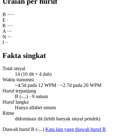
Uraian per huruf
B
−
·
·
·
E
·
R
·
−
·
A
·
−
N
−
·
I
·
·
Fakta singkat
Total sinyal
14 (10 dit + 4 dah)
Waktu transmisi
~4.5d pada 12 WPM · ~2.7d pada 20 WPM
Huruf terpanjang
B (-...) · 9 satuan
Huruf langka
Hanya alfabet umum
Ritme
didominasi dit (lebih banyak sinyal pendek)
Diawali huruf B (-...)
Kata lain yang diawali huruf B