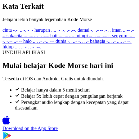
Kata Terkait
Jelajahi lebih banyak terjemahan Kode Morse
cinta
-.-. .. -. - .-
harapan
.... .- .-. .- .--.
damai
-.. .- -- .- ..
iman
.. -- .-
-.
sukacita
... ..- -.- .- -.-.
hati
.... .- - ..
mimpi
-- .. -- .--. ..
senyum
... .
-. -.-- ..- --
halo
.... .- .-.. ---
dunia
-.. ..- -. .. .-
bahagia
-... .- .... .- --.
hidup
.... .. -.. ..- .--.
UNDUH APLIKASI
Mulai belajar Kode Morse hari ini
Tersedia di iOS dan Android. Gratis untuk diunduh.
Belajar hanya dalam 5 menit sehari
Belajar 5x lebih cepat dengan pengulangan berjarak
Perangkat audio lengkap dengan kecepatan yang dapat
disesuaikan
Download on the
App Store