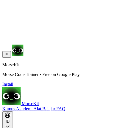
MorseKit
Morse Code Trainer · Free on Google Play
Install
MorseKit
Kamus
Akademi
Alat
Belajar
FAQ
ID