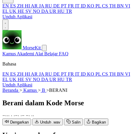
EN
ES
ZH
HI
AR
JA
RU
DE
PT
FR
IT
ID
KO
PL
CS
TH
BN
VI
EL
UK
HE
SV
NO
DA
UR
HU
TR
Unduh Aplikasi
MorseKit
Kamus
Akademi
Alat
Belajar
FAQ
Bahasa
EN
ES
ZH
HI
AR
JA
RU
DE
PT
FR
IT
ID
KO
PL
CS
TH
BN
VI
EL
UK
HE
SV
NO
DA
UR
HU
TR
Unduh Aplikasi
Beranda
>
Kamus
>
B
>
BERANI
Berani
dalam Kode Morse
−
·
·
·
·
·
−
·
·
−
−
·
·
·
Dengarkan
Unduh .wav
Salin
Bagikan