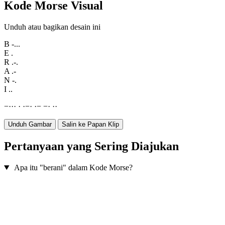
Kode Morse Visual
Unduh atau bagikan desain ini
B
-...
E
.
R
.-.
A
.-
N
-.
I
..
−
·
·
·
·
·
−
·
·
−
−
·
·
·
Unduh Gambar
Salin ke Papan Klip
Pertanyaan yang Sering Diajukan
Apa itu "berani" dalam Kode Morse?