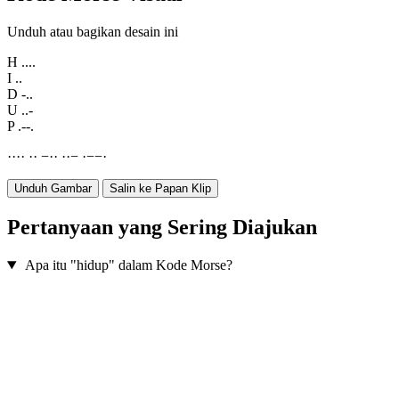
Unduh atau bagikan desain ini
H
....
I
..
D
-..
U
..-
P
.--.
·
·
·
·
·
·
−
·
·
·
·
−
·
−
−
·
Unduh Gambar
Salin ke Papan Klip
Pertanyaan yang Sering Diajukan
Apa itu "hidup" dalam Kode Morse?