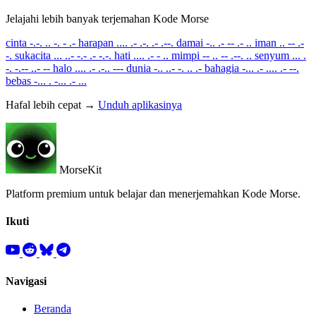
Jelajahi lebih banyak terjemahan Kode Morse
cinta
-.-. .. -. - .-
harapan
.... .- .-. .- .--.
damai
-.. .- -- .- ..
iman
.. -- .-
-.
sukacita
... ..- -.- .- -.-.
hati
.... .- - ..
mimpi
-- .. -- .--. ..
senyum
... .
-. -.-- ..- --
halo
.... .- .-.. ---
dunia
-.. ..- -. .. .-
bahagia
-... .- .... .- --.
bebas
-... . -... .- ...
Hafal lebih cepat →
Unduh aplikasinya
MorseKit
Platform premium untuk belajar dan menerjemahkan Kode Morse.
Ikuti
Navigasi
Beranda