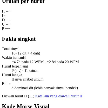
Uraian per huruf
H
·
·
·
·
I
·
·
D
−
·
·
U
·
·
−
P
·
−
−
·
Fakta singkat
Total sinyal
16 (12 dit + 4 dah)
Waktu transmisi
~4.7d pada 12 WPM · ~2.8d pada 20 WPM
Huruf terpanjang
P (.--.) · 11 satuan
Huruf langka
Hanya alfabet umum
Ritme
didominasi dit (lebih banyak sinyal pendek)
Diawali huruf H (....)
Kata lain yang diawali huruf H
Kode Morse Visual