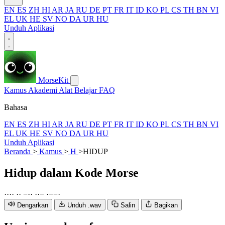
EN
ES
ZH
HI
AR
JA
RU
DE
PT
FR
IT
ID
KO
PL
CS
TH
BN
VI
EL
UK
HE
SV
NO
DA
UR
HU
Unduh Aplikasi
MorseKit
Kamus
Akademi
Alat
Belajar
FAQ
Bahasa
EN
ES
ZH
HI
AR
JA
RU
DE
PT
FR
IT
ID
KO
PL
CS
TH
BN
VI
EL
UK
HE
SV
NO
DA
UR
HU
Unduh Aplikasi
Beranda
>
Kamus
>
H
>
HIDUP
Hidup
dalam Kode Morse
·
·
·
·
·
·
−
·
·
·
·
−
·
−
−
·
Dengarkan
Unduh .wav
Salin
Bagikan