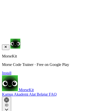
MorseKit
Morse Code Trainer · Free on Google Play
Install
MorseKit
Kamus
Akademi
Alat
Belajar
FAQ
ID