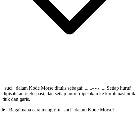
"suci" dalam Kode Morse ditulis sebagai: ... ..- -.-. ... Setiap huruf
dipisahkan oleh spasi, dan setiap huruf dipetakan ke kombinasi unik
titik dan garis.
Bagaimana cara mengirim "suci" dalam Kode Morse?