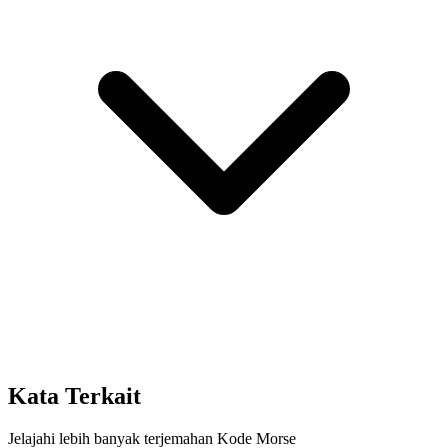
Kata Terkait
Jelajahi lebih banyak terjemahan Kode Morse