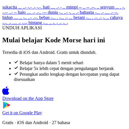
sukacita
... ..- -.- .- -.-.
hati
.... .- - ..
mimpi
-- .. -- .--. ..
senyum
... . -.
-.-- ..- --
halo
.... .- .-.. ---
dunia
-.. ..- -. .. .-
bahagia
-... .- .... .- --.
hidup
.... .. -.. ..- .--.
bebas
-... . -... .- ...
berani
-... . .-. .- -. ..
cahaya
-.-. .- .... .- -.--
bintang
-... .. -. - .- -. -
UNDUH APLIKASI
Mulai belajar Kode Morse hari ini
Tersedia di iOS dan Android. Gratis untuk diunduh.
Belajar hanya dalam 5 menit sehari
Belajar 5x lebih cepat dengan pengulangan berjarak
Perangkat audio lengkap dengan kecepatan yang dapat
disesuaikan
Download on the
App Store
Get it on
Google Play
Gratis · iOS dan Android · 27 bahasa