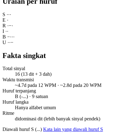
Uraian per huruf
S
·
·
·
E
·
R
·
−
·
I
·
·
B
−
·
·
·
U
·
·
−
Fakta singkat
Total sinyal
16 (13 dit + 3 dah)
Waktu transmisi
~4.7d pada 12 WPM · ~2.8d pada 20 WPM
Huruf terpanjang
B (-...) · 9 satuan
Huruf langka
Hanya alfabet umum
Ritme
didominasi dit (lebih banyak sinyal pendek)
Diawali huruf S (...)
Kata lain yang diawali huruf S