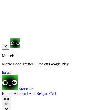
MorseKit
Morse Code Trainer · Free on Google Play
Install
MorseKit
Kamus
Akademi
Alat
Belajar
FAQ
ID