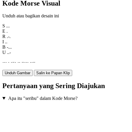
Kode Morse Visual
Unduh atau bagikan desain ini
S
...
E
.
R
.-.
I
..
B
-...
U
..-
·
·
·
·
·
−
·
·
·
−
·
·
·
·
·
−
Unduh Gambar
Salin ke Papan Klip
Pertanyaan yang Sering Diajukan
Apa itu "seribu" dalam Kode Morse?