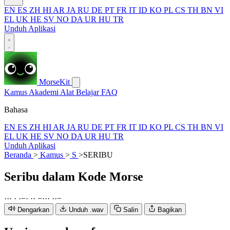
EN
ES
ZH
HI
AR
JA
RU
DE
PT
FR
IT
ID
KO
PL
CS
TH
BN
VI
EL
UK
HE
SV
NO
DA
UR
HU
TR
Unduh Aplikasi
MorseKit
Kamus
Akademi
Alat
Belajar
FAQ
Bahasa
EN
ES
ZH
HI
AR
JA
RU
DE
PT
FR
IT
ID
KO
PL
CS
TH
BN
VI
EL
UK
HE
SV
NO
DA
UR
HU
TR
Unduh Aplikasi
Beranda
>
Kamus
>
S
>
SERIBU
Seribu
dalam Kode Morse
·
·
·
·
·
−
·
·
·
−
·
·
·
·
·
−
Dengarkan
Unduh .wav
Salin
Bagikan