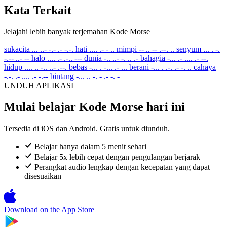
Kata Terkait
Jelajahi lebih banyak terjemahan Kode Morse
sukacita
... ..- -.- .- -.-.
hati
.... .- - ..
mimpi
-- .. -- .--. ..
senyum
... . -.
-.-- ..- --
halo
.... .- .-.. ---
dunia
-.. ..- -. .. .-
bahagia
-... .- .... .- --.
hidup
.... .. -.. ..- .--.
bebas
-... . -... .- ...
berani
-... . .-. .- -. ..
cahaya
-.-. .- .... .- -.--
bintang
-... .. -. - .- -. -
UNDUH APLIKASI
Mulai belajar Kode Morse hari ini
Tersedia di iOS dan Android. Gratis untuk diunduh.
Belajar hanya dalam 5 menit sehari
Belajar 5x lebih cepat dengan pengulangan berjarak
Perangkat audio lengkap dengan kecepatan yang dapat
disesuaikan
Download on the
App Store