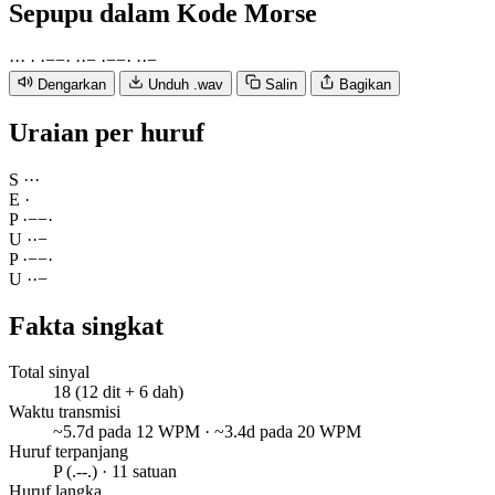
Sepupu
dalam Kode Morse
·
·
·
·
·
−
−
·
·
·
−
·
−
−
·
·
·
−
Dengarkan
Unduh .wav
Salin
Bagikan
Uraian per huruf
S
·
·
·
E
·
P
·
−
−
·
U
·
·
−
P
·
−
−
·
U
·
·
−
Fakta singkat
Total sinyal
18 (12 dit + 6 dah)
Waktu transmisi
~5.7d pada 12 WPM · ~3.4d pada 20 WPM
Huruf terpanjang
P (.--.) · 11 satuan
Huruf langka