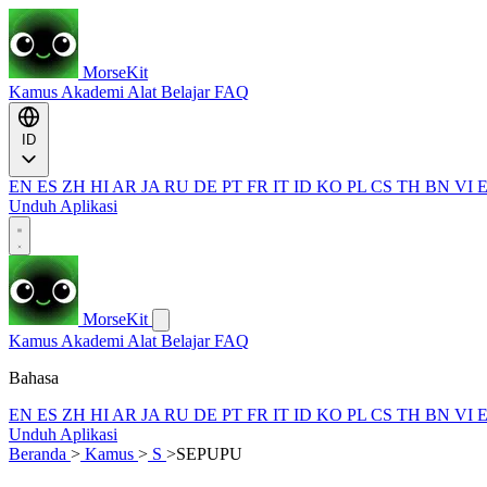
MorseKit
Kamus
Akademi
Alat
Belajar
FAQ
ID
EN
ES
ZH
HI
AR
JA
RU
DE
PT
FR
IT
ID
KO
PL
CS
TH
BN
VI
Unduh Aplikasi
MorseKit
Kamus
Akademi
Alat
Belajar
FAQ
Bahasa
EN
ES
ZH
HI
AR
JA
RU
DE
PT
FR
IT
ID
KO
PL
CS
TH
BN
VI
Unduh Aplikasi
Beranda
>
Kamus
>
S
>
SEPUPU