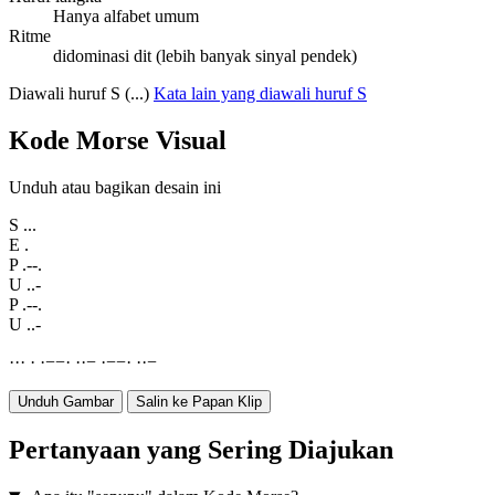
Hanya alfabet umum
Ritme
didominasi dit (lebih banyak sinyal pendek)
Diawali huruf S (...)
Kata lain yang diawali huruf S
Kode Morse Visual
Unduh atau bagikan desain ini
S
...
E
.
P
.--.
U
..-
P
.--.
U
..-
·
·
·
·
·
−
−
·
·
·
−
·
−
−
·
·
·
−
Unduh Gambar
Salin ke Papan Klip
Pertanyaan yang Sering Diajukan