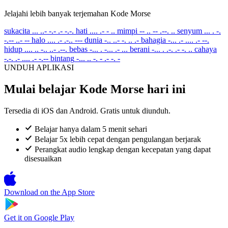
Jelajahi lebih banyak terjemahan Kode Morse
sukacita
... ..- -.- .- -.-.
hati
.... .- - ..
mimpi
-- .. -- .--. ..
senyum
... . -.
-.-- ..- --
halo
.... .- .-.. ---
dunia
-.. ..- -. .. .-
bahagia
-... .- .... .- --.
hidup
.... .. -.. ..- .--.
bebas
-... . -... .- ...
berani
-... . .-. .- -. ..
cahaya
-.-. .- .... .- -.--
bintang
-... .. -. - .- -. -
UNDUH APLIKASI
Mulai belajar Kode Morse hari ini
Tersedia di iOS dan Android. Gratis untuk diunduh.
Belajar hanya dalam 5 menit sehari
Belajar 5x lebih cepat dengan pengulangan berjarak
Perangkat audio lengkap dengan kecepatan yang dapat
disesuaikan
Download on the
App Store
Get it on
Google Play