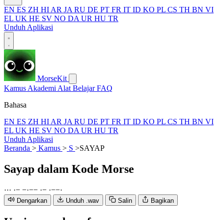
EN
ES
ZH
HI
AR
JA
RU
DE
PT
FR
IT
ID
KO
PL
CS
TH
BN
VI
EL
UK
HE
SV
NO
DA
UR
HU
TR
Unduh Aplikasi
MorseKit
Kamus
Akademi
Alat
Belajar
FAQ
Bahasa
EN
ES
ZH
HI
AR
JA
RU
DE
PT
FR
IT
ID
KO
PL
CS
TH
BN
VI
EL
UK
HE
SV
NO
DA
UR
HU
TR
Unduh Aplikasi
Beranda
>
Kamus
>
S
>
SAYAP
Sayap
dalam Kode Morse
·
·
·
·
−
−
·
−
−
·
−
·
−
−
·
Dengarkan
Unduh .wav
Salin
Bagikan