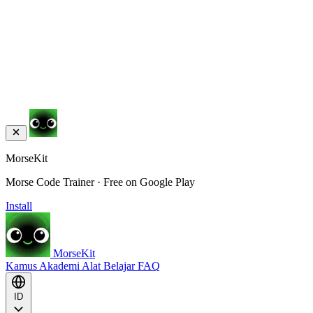
MorseKit
Morse Code Trainer · Free on Google Play
Install
MorseKit
Kamus
Akademi
Alat
Belajar
FAQ
ID