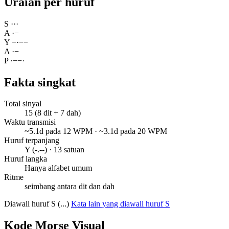
Uraian per huruf
S
·
·
·
A
·
−
Y
−
·
−
−
A
·
−
P
·
−
−
·
Fakta singkat
Total sinyal
15 (8 dit + 7 dah)
Waktu transmisi
~5.1d pada 12 WPM · ~3.1d pada 20 WPM
Huruf terpanjang
Y (-.--) · 13 satuan
Huruf langka
Hanya alfabet umum
Ritme
seimbang antara dit dan dah
Diawali huruf S (...)
Kata lain yang diawali huruf S
Kode Morse Visual