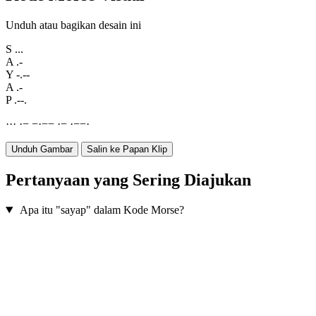
Unduh atau bagikan desain ini
S
...
A
.-
Y
-.--
A
.-
P
.--.
·
·
·
·
−
−
·
−
−
·
−
·
−
−
·
Unduh Gambar
Salin ke Papan Klip
Pertanyaan yang Sering Diajukan
Apa itu "sayap" dalam Kode Morse?