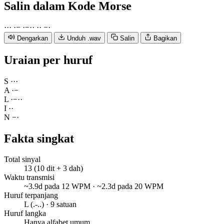
Salin
dalam Kode Morse
·
·
·
·
−
·
−
·
·
·
·
−
·
Dengarkan
Unduh .wav
Salin
Bagikan
Uraian per huruf
S
·
·
·
A
·
−
L
·
−
·
·
I
·
·
N
−
·
Fakta singkat
Total sinyal
13 (10 dit + 3 dah)
Waktu transmisi
~3.9d pada 12 WPM · ~2.3d pada 20 WPM
Huruf terpanjang
L (.-..) · 9 satuan
Huruf langka
Hanya alfabet umum