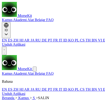
MorseKit
Kamus
Akademi
Alat
Belajar
FAQ
ID
EN
ES
ZH
HI
AR
JA
RU
DE
PT
FR
IT
ID
KO
PL
CS
TH
BN
VI
Unduh Aplikasi
MorseKit
Kamus
Akademi
Alat
Belajar
FAQ
Bahasa
EN
ES
ZH
HI
AR
JA
RU
DE
PT
FR
IT
ID
KO
PL
CS
TH
BN
VI
Unduh Aplikasi
Beranda
>
Kamus
>
S
>
SALIN