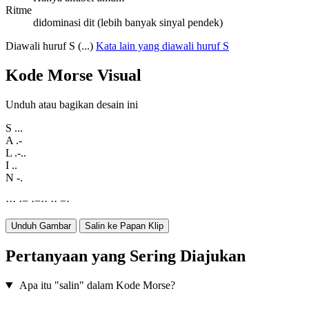
Ritme
didominasi dit (lebih banyak sinyal pendek)
Diawali huruf S (...)
Kata lain yang diawali huruf S
Kode Morse Visual
Unduh atau bagikan desain ini
S
...
A
.-
L
.-..
I
..
N
-.
·
·
·
·
−
·
−
·
·
·
·
−
·
Unduh Gambar
Salin ke Papan Klip
Pertanyaan yang Sering Diajukan
Apa itu "salin" dalam Kode Morse?