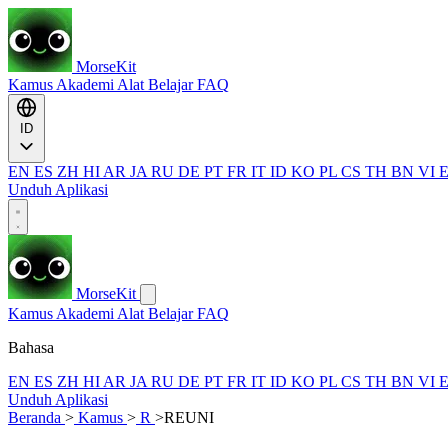
MorseKit
Kamus
Akademi
Alat
Belajar
FAQ
ID
EN
ES
ZH
HI
AR
JA
RU
DE
PT
FR
IT
ID
KO
PL
CS
TH
BN
VI
Unduh Aplikasi
MorseKit
Kamus
Akademi
Alat
Belajar
FAQ
Bahasa
EN
ES
ZH
HI
AR
JA
RU
DE
PT
FR
IT
ID
KO
PL
CS
TH
BN
VI
Unduh Aplikasi
Beranda
>
Kamus
>
R
>
REUNI