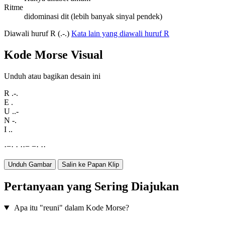
Ritme
didominasi dit (lebih banyak sinyal pendek)
Diawali huruf R (.-.)
Kata lain yang diawali huruf R
Kode Morse Visual
Unduh atau bagikan desain ini
R
.-.
E
.
U
..-
N
-.
I
..
·
−
·
·
·
·
−
−
·
·
·
Unduh Gambar
Salin ke Papan Klip
Pertanyaan yang Sering Diajukan
Apa itu "reuni" dalam Kode Morse?