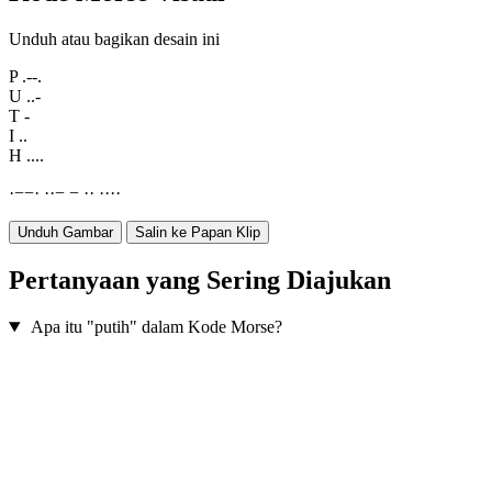
Unduh atau bagikan desain ini
P
.--.
U
..-
T
-
I
..
H
....
·
−
−
·
·
·
−
−
·
·
·
·
·
·
Unduh Gambar
Salin ke Papan Klip
Pertanyaan yang Sering Diajukan
Apa itu "putih" dalam Kode Morse?