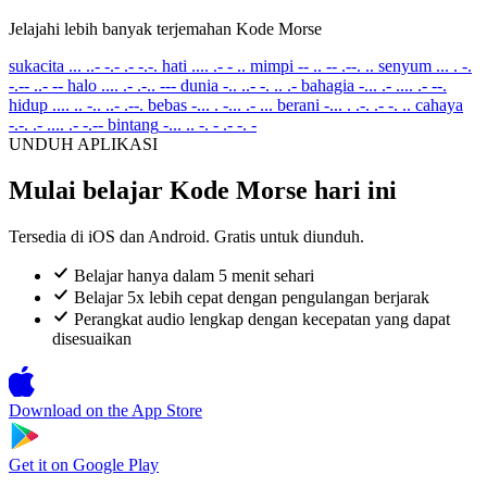
Jelajahi lebih banyak terjemahan Kode Morse
sukacita
... ..- -.- .- -.-.
hati
.... .- - ..
mimpi
-- .. -- .--. ..
senyum
... . -.
-.-- ..- --
halo
.... .- .-.. ---
dunia
-.. ..- -. .. .-
bahagia
-... .- .... .- --.
hidup
.... .. -.. ..- .--.
bebas
-... . -... .- ...
berani
-... . .-. .- -. ..
cahaya
-.-. .- .... .- -.--
bintang
-... .. -. - .- -. -
UNDUH APLIKASI
Mulai belajar Kode Morse hari ini
Tersedia di iOS dan Android. Gratis untuk diunduh.
Belajar hanya dalam 5 menit sehari
Belajar 5x lebih cepat dengan pengulangan berjarak
Perangkat audio lengkap dengan kecepatan yang dapat
disesuaikan
Download on the
App Store
Get it on
Google Play