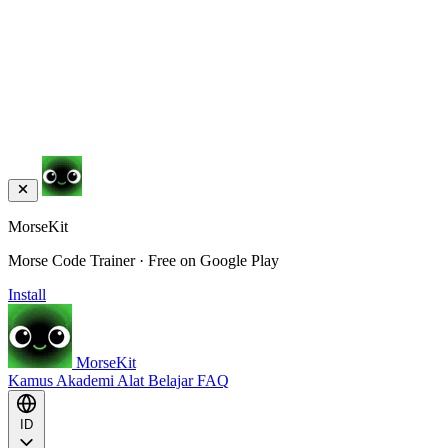
MorseKit
Morse Code Trainer · Free on Google Play
Install
MorseKit
Kamus
Akademi
Alat
Belajar
FAQ
ID