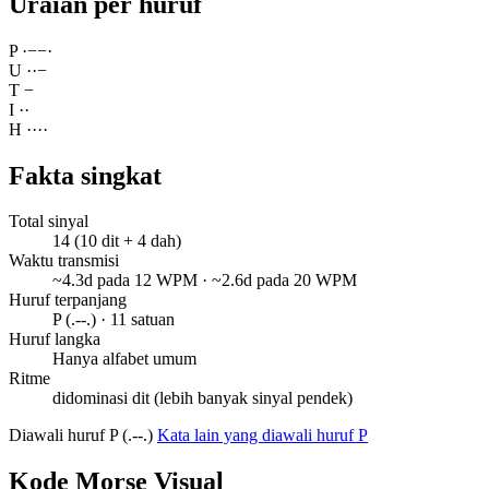
Uraian per huruf
P
·
−
−
·
U
·
·
−
T
−
I
·
·
H
·
·
·
·
Fakta singkat
Total sinyal
14 (10 dit + 4 dah)
Waktu transmisi
~4.3d pada 12 WPM · ~2.6d pada 20 WPM
Huruf terpanjang
P (.--.) · 11 satuan
Huruf langka
Hanya alfabet umum
Ritme
didominasi dit (lebih banyak sinyal pendek)
Diawali huruf P (.--.)
Kata lain yang diawali huruf P
Kode Morse Visual