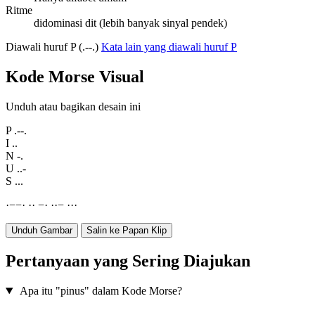
Ritme
didominasi dit (lebih banyak sinyal pendek)
Diawali huruf P (.--.)
Kata lain yang diawali huruf P
Kode Morse Visual
Unduh atau bagikan desain ini
P
.--.
I
..
N
-.
U
..-
S
...
·
−
−
·
·
·
−
·
·
·
−
·
·
·
Unduh Gambar
Salin ke Papan Klip
Pertanyaan yang Sering Diajukan
Apa itu "pinus" dalam Kode Morse?