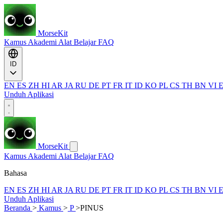
MorseKit
Kamus
Akademi
Alat
Belajar
FAQ
ID
EN
ES
ZH
HI
AR
JA
RU
DE
PT
FR
IT
ID
KO
PL
CS
TH
BN
VI
Unduh Aplikasi
MorseKit
Kamus
Akademi
Alat
Belajar
FAQ
Bahasa
EN
ES
ZH
HI
AR
JA
RU
DE
PT
FR
IT
ID
KO
PL
CS
TH
BN
VI
Unduh Aplikasi
Beranda
>
Kamus
>
P
>
PINUS