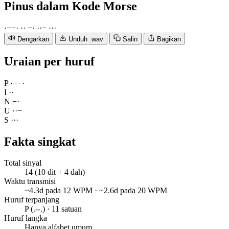
Pinus
dalam Kode Morse
·
−
−
·
·
·
−
·
·
·
−
·
·
·
Dengarkan
Unduh .wav
Salin
Bagikan
Uraian per huruf
P
·
−
−
·
I
·
·
N
−
·
U
·
·
−
S
·
·
·
Fakta singkat
Total sinyal
14 (10 dit + 4 dah)
Waktu transmisi
~4.3d pada 12 WPM · ~2.6d pada 20 WPM
Huruf terpanjang
P (.--.) · 11 satuan
Huruf langka
Hanya alfabet umum