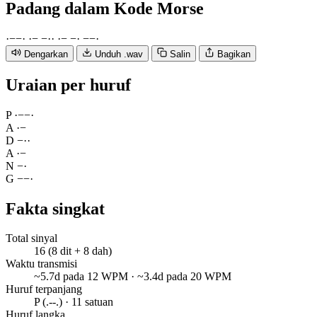
Padang
dalam Kode Morse
·
−
−
·
·
−
−
·
·
·
−
−
·
−
−
·
Dengarkan
Unduh .wav
Salin
Bagikan
Uraian per huruf
P
·
−
−
·
A
·
−
D
−
·
·
A
·
−
N
−
·
G
−
−
·
Fakta singkat
Total sinyal
16 (8 dit + 8 dah)
Waktu transmisi
~5.7d pada 12 WPM · ~3.4d pada 20 WPM
Huruf terpanjang
P (.--.) · 11 satuan
Huruf langka