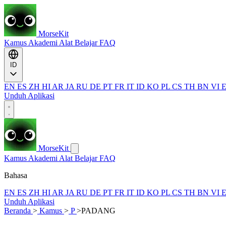
MorseKit
Kamus
Akademi
Alat
Belajar
FAQ
ID
EN
ES
ZH
HI
AR
JA
RU
DE
PT
FR
IT
ID
KO
PL
CS
TH
BN
VI
Unduh Aplikasi
MorseKit
Kamus
Akademi
Alat
Belajar
FAQ
Bahasa
EN
ES
ZH
HI
AR
JA
RU
DE
PT
FR
IT
ID
KO
PL
CS
TH
BN
VI
Unduh Aplikasi
Beranda
>
Kamus
>
P
>
PADANG