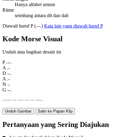
Hanya alfabet umum
Ritme
seimbang antara dit dan dah
Diawali huruf P (.--.)
Kata lain yang diawali huruf P
Kode Morse Visual
Unduh atau bagikan desain ini
P
.--.
A
.-
D
-..
A
.-
N
-.
G
--.
·
−
−
·
·
−
−
·
·
·
−
−
·
−
−
·
Unduh Gambar
Salin ke Papan Klip
Pertanyaan yang Sering Diajukan