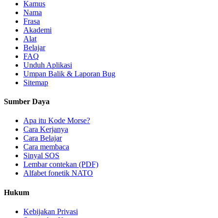
Kamus
Nama
Frasa
Akademi
Alat
Belajar
FAQ
Unduh Aplikasi
Umpan Balik & Laporan Bug
Sitemap
Sumber Daya
Apa itu Kode Morse?
Cara Kerjanya
Cara Belajar
Cara membaca
Sinyal SOS
Lembar contekan (PDF)
Alfabet fonetik NATO
Hukum
Kebijakan Privasi