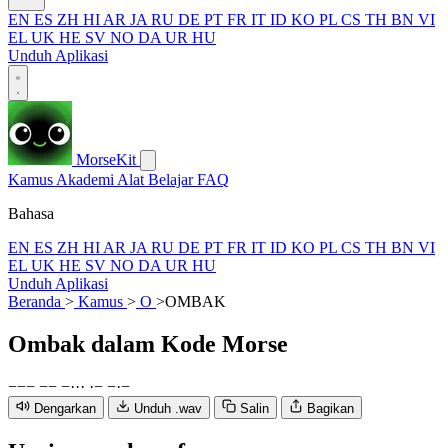
EN
ES
ZH
HI
AR
JA
RU
DE
PT
FR
IT
ID
KO
PL
CS
TH
BN
VI
EL
UK
HE
SV
NO
DA
UR
HU
Unduh Aplikasi
MorseKit
Kamus
Akademi
Alat
Belajar
FAQ
Bahasa
EN
ES
ZH
HI
AR
JA
RU
DE
PT
FR
IT
ID
KO
PL
CS
TH
BN
VI
EL
UK
HE
SV
NO
DA
UR
HU
Unduh Aplikasi
Beranda
>
Kamus
>
O
>
OMBAK
Ombak
dalam Kode Morse
−
−
−
−
−
−
·
·
·
·
−
−
·
−
Dengarkan
Unduh .wav
Salin
Bagikan