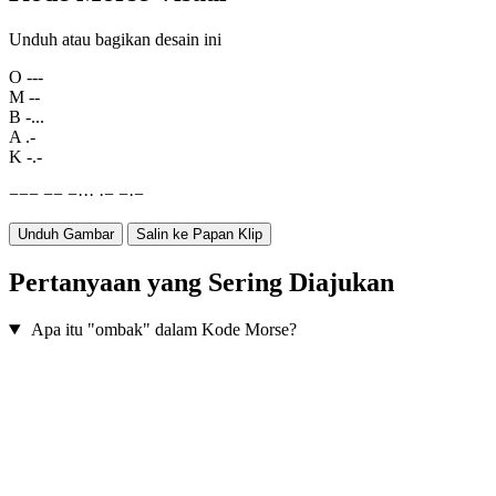
Unduh atau bagikan desain ini
O
---
M
--
B
-...
A
.-
K
-.-
−
−
−
−
−
−
·
·
·
·
−
−
·
−
Unduh Gambar
Salin ke Papan Klip
Pertanyaan yang Sering Diajukan
Apa itu "ombak" dalam Kode Morse?