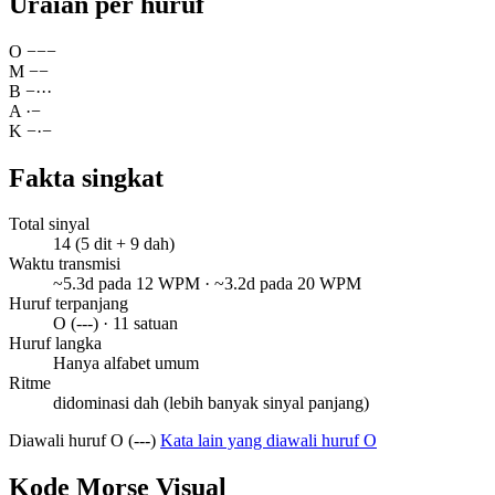
Uraian per huruf
O
−
−
−
M
−
−
B
−
·
·
·
A
·
−
K
−
·
−
Fakta singkat
Total sinyal
14 (5 dit + 9 dah)
Waktu transmisi
~5.3d pada 12 WPM · ~3.2d pada 20 WPM
Huruf terpanjang
O (---) · 11 satuan
Huruf langka
Hanya alfabet umum
Ritme
didominasi dah (lebih banyak sinyal panjang)
Diawali huruf O (---)
Kata lain yang diawali huruf O
Kode Morse Visual