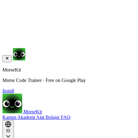
MorseKit
Morse Code Trainer · Free on Google Play
Install
MorseKit
Kamus
Akademi
Alat
Belajar
FAQ
ID