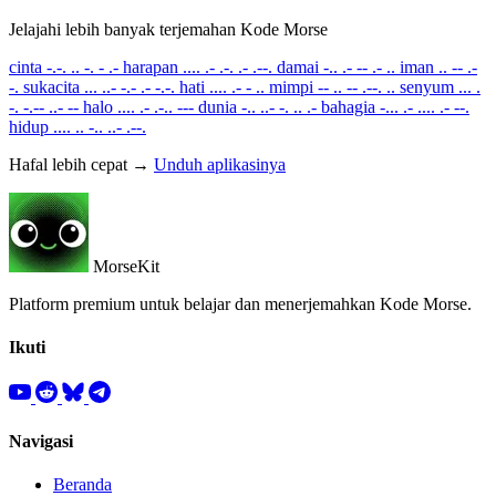
Jelajahi lebih banyak terjemahan Kode Morse
cinta
-.-. .. -. - .-
harapan
.... .- .-. .- .--.
damai
-.. .- -- .- ..
iman
.. -- .-
-.
sukacita
... ..- -.- .- -.-.
hati
.... .- - ..
mimpi
-- .. -- .--. ..
senyum
... .
-. -.-- ..- --
halo
.... .- .-.. ---
dunia
-.. ..- -. .. .-
bahagia
-... .- .... .- --.
hidup
.... .. -.. ..- .--.
Hafal lebih cepat →
Unduh aplikasinya
MorseKit
Platform premium untuk belajar dan menerjemahkan Kode Morse.
Ikuti
Navigasi
Beranda