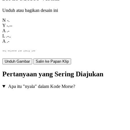
Unduh atau bagikan desain ini
N
-.
Y
-.--
A
.-
L
.-..
A
.-
−
·
−
·
−
−
·
−
·
−
·
·
·
−
Unduh Gambar
Salin ke Papan Klip
Pertanyaan yang Sering Diajukan
Apa itu "nyala" dalam Kode Morse?