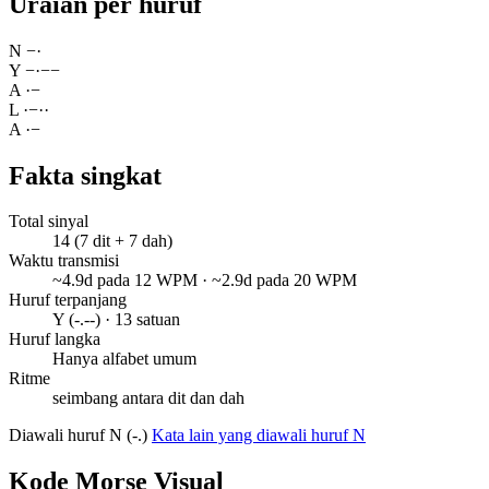
Uraian per huruf
N
−
·
Y
−
·
−
−
A
·
−
L
·
−
·
·
A
·
−
Fakta singkat
Total sinyal
14 (7 dit + 7 dah)
Waktu transmisi
~4.9d pada 12 WPM · ~2.9d pada 20 WPM
Huruf terpanjang
Y (-.--) · 13 satuan
Huruf langka
Hanya alfabet umum
Ritme
seimbang antara dit dan dah
Diawali huruf N (-.)
Kata lain yang diawali huruf N
Kode Morse Visual