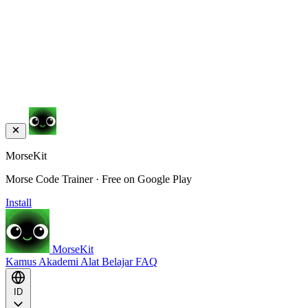
MorseKit
Morse Code Trainer · Free on Google Play
Install
MorseKit
Kamus
Akademi
Alat
Belajar
FAQ
ID