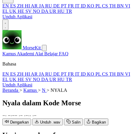
EN
ES
ZH
HI
AR
JA
RU
DE
PT
FR
IT
ID
KO
PL
CS
TH
BN
VI
EL
UK
HE
SV
NO
DA
UR
HU
TR
Unduh Aplikasi
MorseKit
Kamus
Akademi
Alat
Belajar
FAQ
Bahasa
EN
ES
ZH
HI
AR
JA
RU
DE
PT
FR
IT
ID
KO
PL
CS
TH
BN
VI
EL
UK
HE
SV
NO
DA
UR
HU
TR
Unduh Aplikasi
Beranda
>
Kamus
>
N
>
NYALA
Nyala
dalam Kode Morse
−
·
−
·
−
−
·
−
·
−
·
·
·
−
Dengarkan
Unduh .wav
Salin
Bagikan