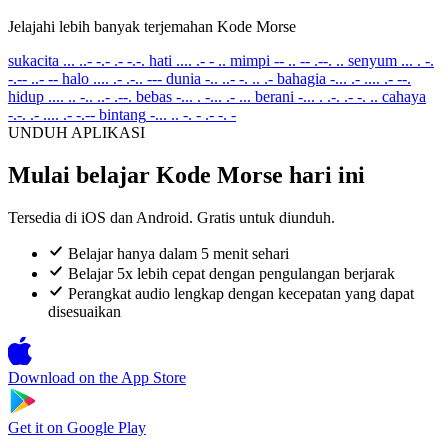
Jelajahi lebih banyak terjemahan Kode Morse
sukacita
... ..- -.- .- -.-.
hati
.... .- - ..
mimpi
-- .. -- .--. ..
senyum
... . -.
-.-- ..- --
halo
.... .- .-.. ---
dunia
-.. ..- -. .. .-
bahagia
-... .- .... .- --.
hidup
.... .. -.. ..- .--.
bebas
-... . -... .- ...
berani
-... . .-. .- -. ..
cahaya
-.-. .- .... .- -.--
bintang
-... .. -. - .- -. -
UNDUH APLIKASI
Mulai belajar Kode Morse hari ini
Tersedia di iOS dan Android. Gratis untuk diunduh.
Belajar hanya dalam 5 menit sehari
Belajar 5x lebih cepat dengan pengulangan berjarak
Perangkat audio lengkap dengan kecepatan yang dapat
disesuaikan
Download on the
App Store
Get it on
Google Play