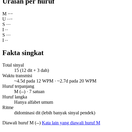
Uraian per huruf
M
−
−
U
·
·
−
S
·
·
·
I
·
·
S
·
·
·
I
·
·
Fakta singkat
Total sinyal
15 (12 dit + 3 dah)
Waktu transmisi
~4.5d pada 12 WPM · ~2.7d pada 20 WPM
Huruf terpanjang
M (--) · 7 satuan
Huruf langka
Hanya alfabet umum
Ritme
didominasi dit (lebih banyak sinyal pendek)
Diawali huruf M (--)
Kata lain yang diawali huruf M