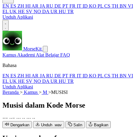
EN
ES
ZH
HI
AR
JA
RU
DE
PT
FR
IT
ID
KO
PL
CS
TH
BN
VI
EL
UK
HE
SV
NO
DA
UR
HU
TR
Unduh Aplikasi
MorseKit
Kamus
Akademi
Alat
Belajar
FAQ
Bahasa
EN
ES
ZH
HI
AR
JA
RU
DE
PT
FR
IT
ID
KO
PL
CS
TH
BN
VI
EL
UK
HE
SV
NO
DA
UR
HU
TR
Unduh Aplikasi
Beranda
>
Kamus
>
M
>
MUSISI
Musisi
dalam Kode Morse
−
−
·
·
−
·
·
·
·
·
·
·
·
·
·
Dengarkan
Unduh .wav
Salin
Bagikan