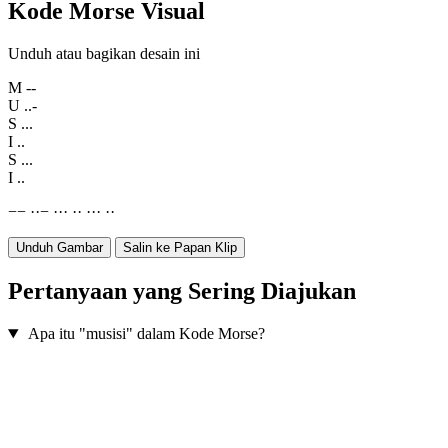
Kode Morse Visual
Unduh atau bagikan desain ini
M
--
U
..-
S
...
I
..
S
...
I
..
−
−
·
·
−
·
·
·
·
·
·
·
·
·
·
Unduh Gambar
Salin ke Papan Klip
Pertanyaan yang Sering Diajukan
Apa itu "musisi" dalam Kode Morse?