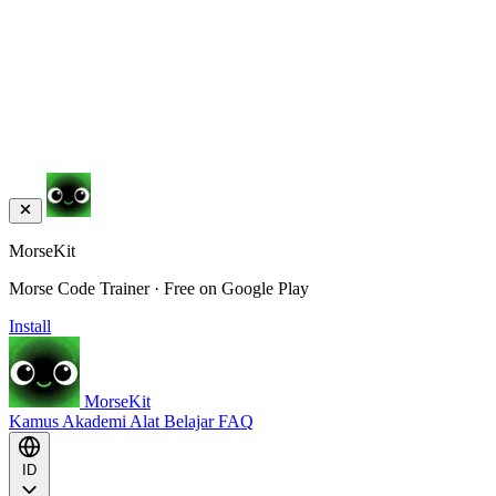
MorseKit
Morse Code Trainer · Free on Google Play
Install
MorseKit
Kamus
Akademi
Alat
Belajar
FAQ
ID