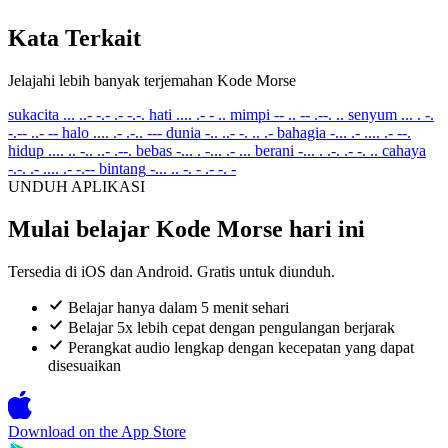
Kata Terkait
Jelajahi lebih banyak terjemahan Kode Morse
sukacita
... ..- -.- .- -.-.
hati
.... .- - ..
mimpi
-- .. -- .--. ..
senyum
... . -.
-.-- ..- --
halo
.... .- .-.. ---
dunia
-.. ..- -. .. .-
bahagia
-... .- .... .- --.
hidup
.... .. -.. ..- .--.
bebas
-... . -... .- ...
berani
-... . .-. .- -. ..
cahaya
-.-. .- .... .- -.--
bintang
-... .. -. - .- -. -
UNDUH APLIKASI
Mulai belajar Kode Morse hari ini
Tersedia di iOS dan Android. Gratis untuk diunduh.
Belajar hanya dalam 5 menit sehari
Belajar 5x lebih cepat dengan pengulangan berjarak
Perangkat audio lengkap dengan kecepatan yang dapat
disesuaikan
Download on the
App Store