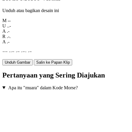
Unduh atau bagikan desain ini
M
--
U
..-
A
.-
R
.-.
A
.-
−
−
·
·
−
·
−
·
−
·
·
−
Unduh Gambar
Salin ke Papan Klip
Pertanyaan yang Sering Diajukan
Apa itu "muara" dalam Kode Morse?