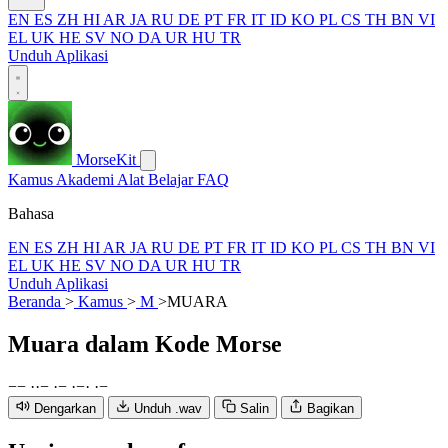
EN
ES
ZH
HI
AR
JA
RU
DE
PT
FR
IT
ID
KO
PL
CS
TH
BN
VI
EL
UK
HE
SV
NO
DA
UR
HU
TR
Unduh Aplikasi
MorseKit
Kamus
Akademi
Alat
Belajar
FAQ
Bahasa
EN
ES
ZH
HI
AR
JA
RU
DE
PT
FR
IT
ID
KO
PL
CS
TH
BN
VI
EL
UK
HE
SV
NO
DA
UR
HU
TR
Unduh Aplikasi
Beranda
>
Kamus
>
M
>
MUARA
Muara
dalam Kode Morse
−
−
·
·
−
·
−
·
−
·
·
−
Dengarkan
Unduh .wav
Salin
Bagikan