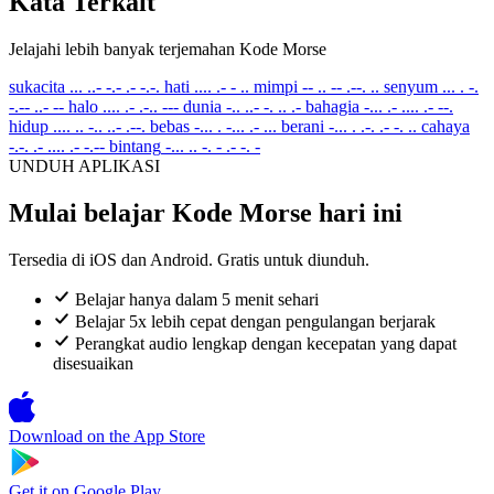
Kata Terkait
Jelajahi lebih banyak terjemahan Kode Morse
sukacita
... ..- -.- .- -.-.
hati
.... .- - ..
mimpi
-- .. -- .--. ..
senyum
... . -.
-.-- ..- --
halo
.... .- .-.. ---
dunia
-.. ..- -. .. .-
bahagia
-... .- .... .- --.
hidup
.... .. -.. ..- .--.
bebas
-... . -... .- ...
berani
-... . .-. .- -. ..
cahaya
-.-. .- .... .- -.--
bintang
-... .. -. - .- -. -
UNDUH APLIKASI
Mulai belajar Kode Morse hari ini
Tersedia di iOS dan Android. Gratis untuk diunduh.
Belajar hanya dalam 5 menit sehari
Belajar 5x lebih cepat dengan pengulangan berjarak
Perangkat audio lengkap dengan kecepatan yang dapat
disesuaikan
Download on the
App Store
Get it on
Google Play