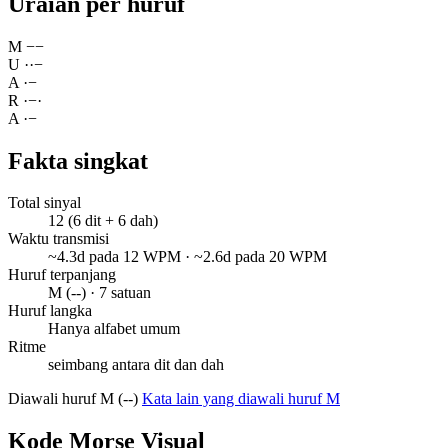
Uraian per huruf
M
−
−
U
·
·
−
A
·
−
R
·
−
·
A
·
−
Fakta singkat
Total sinyal
12 (6 dit + 6 dah)
Waktu transmisi
~4.3d pada 12 WPM · ~2.6d pada 20 WPM
Huruf terpanjang
M (--) · 7 satuan
Huruf langka
Hanya alfabet umum
Ritme
seimbang antara dit dan dah
Diawali huruf M (--)
Kata lain yang diawali huruf M
Kode Morse Visual