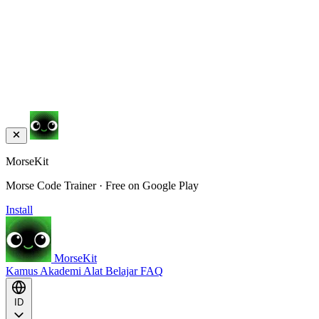
MorseKit
Morse Code Trainer · Free on Google Play
Install
MorseKit
Kamus
Akademi
Alat
Belajar
FAQ
ID