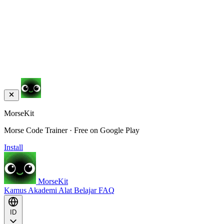
MorseKit
Morse Code Trainer · Free on Google Play
Install
MorseKit
Kamus
Akademi
Alat
Belajar
FAQ
ID