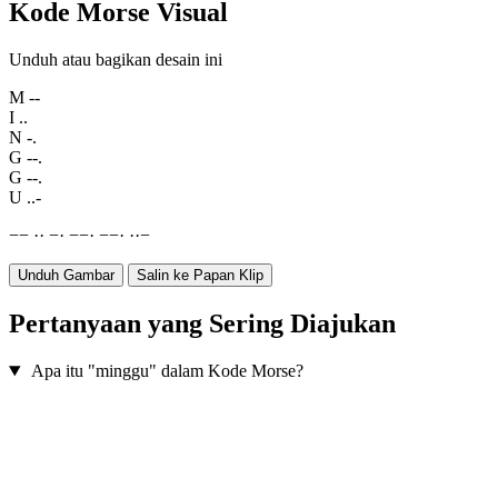
Kode Morse Visual
Unduh atau bagikan desain ini
M
--
I
..
N
-.
G
--.
G
--.
U
..-
−
−
·
·
−
·
−
−
·
−
−
·
·
·
−
Unduh Gambar
Salin ke Papan Klip
Pertanyaan yang Sering Diajukan
Apa itu "minggu" dalam Kode Morse?