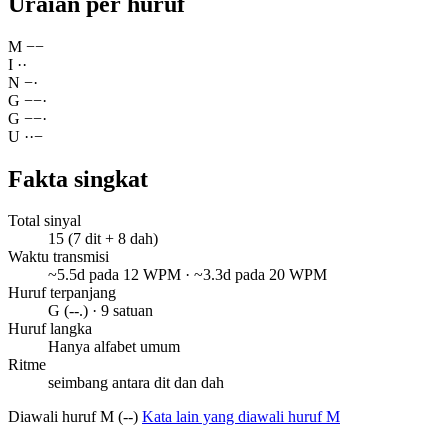
Uraian per huruf
M
−
−
I
·
·
N
−
·
G
−
−
·
G
−
−
·
U
·
·
−
Fakta singkat
Total sinyal
15 (7 dit + 8 dah)
Waktu transmisi
~5.5d pada 12 WPM · ~3.3d pada 20 WPM
Huruf terpanjang
G (--.) · 9 satuan
Huruf langka
Hanya alfabet umum
Ritme
seimbang antara dit dan dah
Diawali huruf M (--)
Kata lain yang diawali huruf M