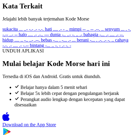
Kata Terkait
Jelajahi lebih banyak terjemahan Kode Morse
sukacita
... ..- -.- .- -.-.
hati
.... .- - ..
mimpi
-- .. -- .--. ..
senyum
... . -.
-.-- ..- --
halo
.... .- .-.. ---
dunia
-.. ..- -. .. .-
bahagia
-... .- .... .- --.
hidup
.... .. -.. ..- .--.
bebas
-... . -... .- ...
berani
-... . .-. .- -. ..
cahaya
-.-. .- .... .- -.--
bintang
-... .. -. - .- -. -
UNDUH APLIKASI
Mulai belajar Kode Morse hari ini
Tersedia di iOS dan Android. Gratis untuk diunduh.
Belajar hanya dalam 5 menit sehari
Belajar 5x lebih cepat dengan pengulangan berjarak
Perangkat audio lengkap dengan kecepatan yang dapat
disesuaikan
Download on the
App Store