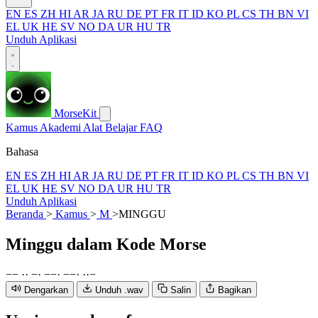
EN
ES
ZH
HI
AR
JA
RU
DE
PT
FR
IT
ID
KO
PL
CS
TH
BN
VI
EL
UK
HE
SV
NO
DA
UR
HU
TR
Unduh Aplikasi
MorseKit
Kamus
Akademi
Alat
Belajar
FAQ
Bahasa
EN
ES
ZH
HI
AR
JA
RU
DE
PT
FR
IT
ID
KO
PL
CS
TH
BN
VI
EL
UK
HE
SV
NO
DA
UR
HU
TR
Unduh Aplikasi
Beranda
>
Kamus
>
M
>
MINGGU
Minggu
dalam Kode Morse
−
−
·
·
−
·
−
−
·
−
−
·
·
·
−
Dengarkan
Unduh .wav
Salin
Bagikan