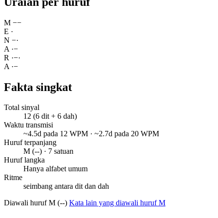
Uraian per huruf
M
−
−
E
·
N
−
·
A
·
−
R
·
−
·
A
·
−
Fakta singkat
Total sinyal
12 (6 dit + 6 dah)
Waktu transmisi
~4.5d pada 12 WPM · ~2.7d pada 20 WPM
Huruf terpanjang
M (--) · 7 satuan
Huruf langka
Hanya alfabet umum
Ritme
seimbang antara dit dan dah
Diawali huruf M (--)
Kata lain yang diawali huruf M