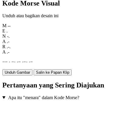
Kode Morse Visual
Unduh atau bagikan desain ini
M
--
E
.
N
-.
A
.-
R
.-.
A
.-
−
−
·
−
·
·
−
·
−
·
·
−
Unduh Gambar
Salin ke Papan Klip
Pertanyaan yang Sering Diajukan
Apa itu "menara" dalam Kode Morse?