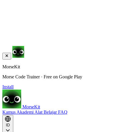
MorseKit
Morse Code Trainer · Free on Google Play
Install
MorseKit
Kamus
Akademi
Alat
Belajar
FAQ
ID