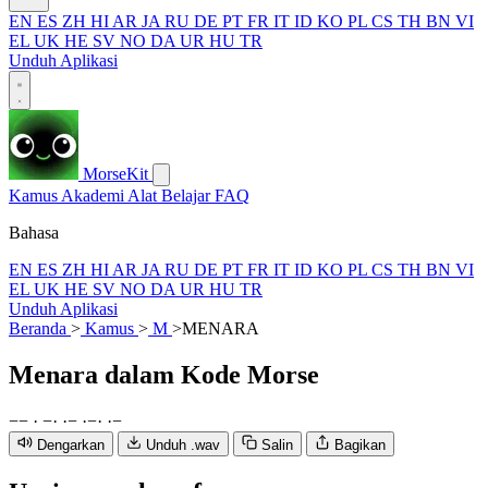
EN
ES
ZH
HI
AR
JA
RU
DE
PT
FR
IT
ID
KO
PL
CS
TH
BN
VI
EL
UK
HE
SV
NO
DA
UR
HU
TR
Unduh Aplikasi
MorseKit
Kamus
Akademi
Alat
Belajar
FAQ
Bahasa
EN
ES
ZH
HI
AR
JA
RU
DE
PT
FR
IT
ID
KO
PL
CS
TH
BN
VI
EL
UK
HE
SV
NO
DA
UR
HU
TR
Unduh Aplikasi
Beranda
>
Kamus
>
M
>
MENARA
Menara
dalam Kode Morse
−
−
·
−
·
·
−
·
−
·
·
−
Dengarkan
Unduh .wav
Salin
Bagikan