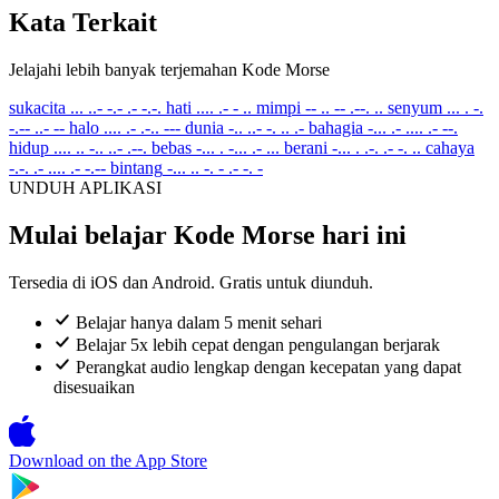
Kata Terkait
Jelajahi lebih banyak terjemahan Kode Morse
sukacita
... ..- -.- .- -.-.
hati
.... .- - ..
mimpi
-- .. -- .--. ..
senyum
... . -.
-.-- ..- --
halo
.... .- .-.. ---
dunia
-.. ..- -. .. .-
bahagia
-... .- .... .- --.
hidup
.... .. -.. ..- .--.
bebas
-... . -... .- ...
berani
-... . .-. .- -. ..
cahaya
-.-. .- .... .- -.--
bintang
-... .. -. - .- -. -
UNDUH APLIKASI
Mulai belajar Kode Morse hari ini
Tersedia di iOS dan Android. Gratis untuk diunduh.
Belajar hanya dalam 5 menit sehari
Belajar 5x lebih cepat dengan pengulangan berjarak
Perangkat audio lengkap dengan kecepatan yang dapat
disesuaikan
Download on the
App Store