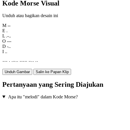
Kode Morse Visual
Unduh atau bagikan desain ini
M
--
E
.
L
.-..
O
---
D
-..
I
..
−
−
·
·
−
·
·
−
−
−
−
·
·
·
·
Unduh Gambar
Salin ke Papan Klip
Pertanyaan yang Sering Diajukan
Apa itu "melodi" dalam Kode Morse?