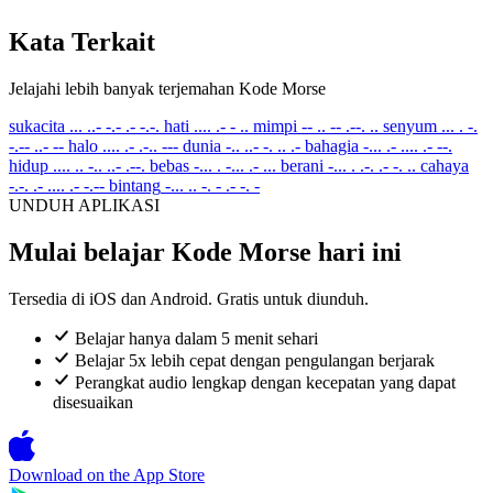
Kata Terkait
Jelajahi lebih banyak terjemahan Kode Morse
sukacita
... ..- -.- .- -.-.
hati
.... .- - ..
mimpi
-- .. -- .--. ..
senyum
... . -.
-.-- ..- --
halo
.... .- .-.. ---
dunia
-.. ..- -. .. .-
bahagia
-... .- .... .- --.
hidup
.... .. -.. ..- .--.
bebas
-... . -... .- ...
berani
-... . .-. .- -. ..
cahaya
-.-. .- .... .- -.--
bintang
-... .. -. - .- -. -
UNDUH APLIKASI
Mulai belajar Kode Morse hari ini
Tersedia di iOS dan Android. Gratis untuk diunduh.
Belajar hanya dalam 5 menit sehari
Belajar 5x lebih cepat dengan pengulangan berjarak
Perangkat audio lengkap dengan kecepatan yang dapat
disesuaikan
Download on the
App Store