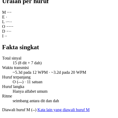
Uraian per huruf
M
−
−
E
·
L
·
−
·
·
O
−
−
−
D
−
·
·
I
·
·
Fakta singkat
Total sinyal
15 (8 dit + 7 dah)
Waktu transmisi
~5.3d pada 12 WPM · ~3.2d pada 20 WPM
Huruf terpanjang
O (---) · 11 satuan
Huruf langka
Hanya alfabet umum
Ritme
seimbang antara dit dan dah
Diawali huruf M (--)
Kata lain yang diawali huruf M