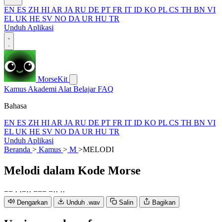
EN
ES
ZH
HI
AR
JA
RU
DE
PT
FR
IT
ID
KO
PL
CS
TH
BN
VI
EL
UK
HE
SV
NO
DA
UR
HU
TR
Unduh Aplikasi
MorseKit
Kamus
Akademi
Alat
Belajar
FAQ
Bahasa
EN
ES
ZH
HI
AR
JA
RU
DE
PT
FR
IT
ID
KO
PL
CS
TH
BN
VI
EL
UK
HE
SV
NO
DA
UR
HU
TR
Unduh Aplikasi
Beranda
>
Kamus
>
M
>
MELODI
Melodi
dalam Kode Morse
−
−
·
·
−
·
·
−
−
−
−
·
·
·
·
Dengarkan
Unduh .wav
Salin
Bagikan