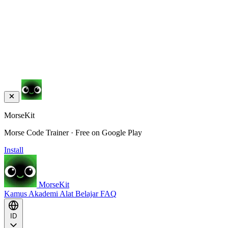
MorseKit
Morse Code Trainer · Free on Google Play
Install
MorseKit
Kamus
Akademi
Alat
Belajar
FAQ
ID