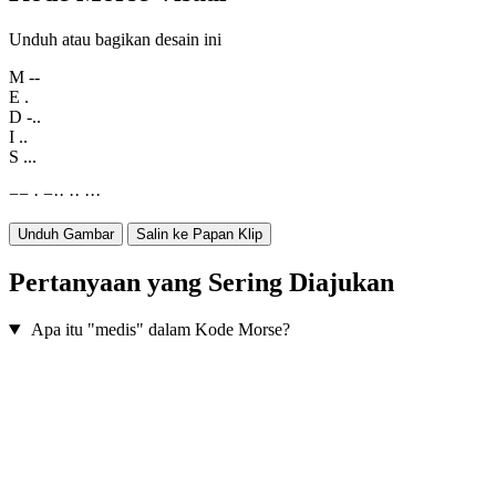
Unduh atau bagikan desain ini
M
--
E
.
D
-..
I
..
S
...
−
−
·
−
·
·
·
·
·
·
·
Unduh Gambar
Salin ke Papan Klip
Pertanyaan yang Sering Diajukan
Apa itu "medis" dalam Kode Morse?