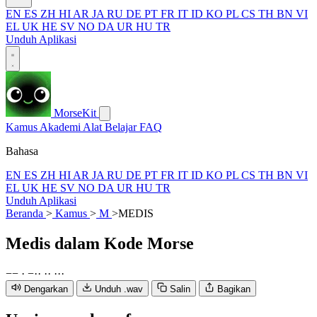
EN
ES
ZH
HI
AR
JA
RU
DE
PT
FR
IT
ID
KO
PL
CS
TH
BN
VI
EL
UK
HE
SV
NO
DA
UR
HU
TR
Unduh Aplikasi
MorseKit
Kamus
Akademi
Alat
Belajar
FAQ
Bahasa
EN
ES
ZH
HI
AR
JA
RU
DE
PT
FR
IT
ID
KO
PL
CS
TH
BN
VI
EL
UK
HE
SV
NO
DA
UR
HU
TR
Unduh Aplikasi
Beranda
>
Kamus
>
M
>
MEDIS
Medis
dalam Kode Morse
−
−
·
−
·
·
·
·
·
·
·
Dengarkan
Unduh .wav
Salin
Bagikan