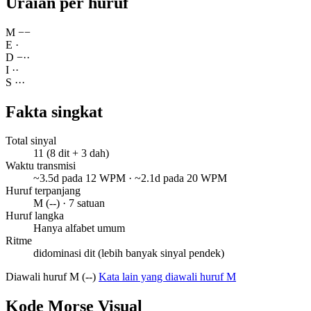
Uraian per huruf
M
−
−
E
·
D
−
·
·
I
·
·
S
·
·
·
Fakta singkat
Total sinyal
11 (8 dit + 3 dah)
Waktu transmisi
~3.5d pada 12 WPM · ~2.1d pada 20 WPM
Huruf terpanjang
M (--) · 7 satuan
Huruf langka
Hanya alfabet umum
Ritme
didominasi dit (lebih banyak sinyal pendek)
Diawali huruf M (--)
Kata lain yang diawali huruf M
Kode Morse Visual