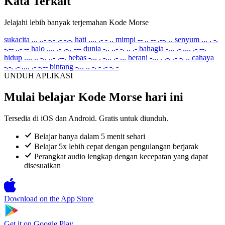
Kata Terkait
Jelajahi lebih banyak terjemahan Kode Morse
sukacita
... ..- -.- .- -.-.
hati
.... .- - ..
mimpi
-- .. -- .--. ..
senyum
... . -.
-.-- ..- --
halo
.... .- .-.. ---
dunia
-.. ..- -. .. .-
bahagia
-... .- .... .- --.
hidup
.... .. -.. ..- .--.
bebas
-... . -... .- ...
berani
-... . .-. .- -. ..
cahaya
-.-. .- .... .- -.--
bintang
-... .. -. - .- -. -
UNDUH APLIKASI
Mulai belajar Kode Morse hari ini
Tersedia di iOS dan Android. Gratis untuk diunduh.
Belajar hanya dalam 5 menit sehari
Belajar 5x lebih cepat dengan pengulangan berjarak
Perangkat audio lengkap dengan kecepatan yang dapat
disesuaikan
Download on the
App Store
Get it on
Google Play