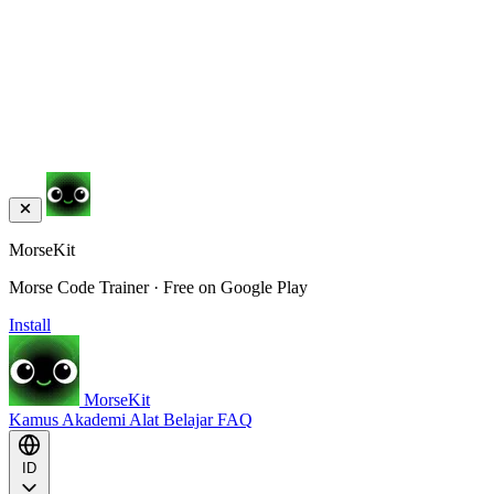
MorseKit
Morse Code Trainer · Free on Google Play
Install
MorseKit
Kamus
Akademi
Alat
Belajar
FAQ
ID