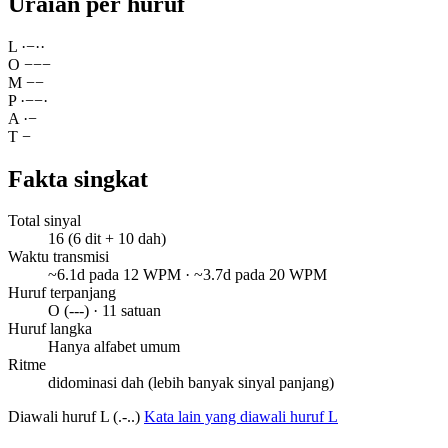
Uraian per huruf
L
·
−
·
·
O
−
−
−
M
−
−
P
·
−
−
·
A
·
−
T
−
Fakta singkat
Total sinyal
16 (6 dit + 10 dah)
Waktu transmisi
~6.1d pada 12 WPM · ~3.7d pada 20 WPM
Huruf terpanjang
O (---) · 11 satuan
Huruf langka
Hanya alfabet umum
Ritme
didominasi dah (lebih banyak sinyal panjang)
Diawali huruf L (.-..)
Kata lain yang diawali huruf L