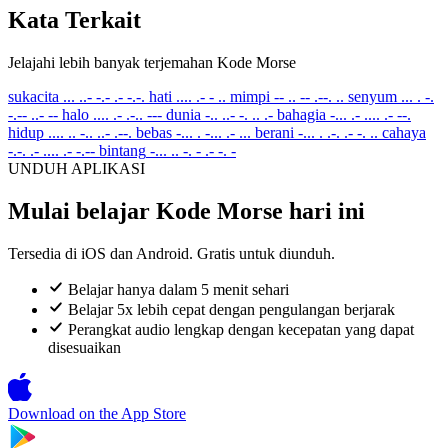
Kata Terkait
Jelajahi lebih banyak terjemahan Kode Morse
sukacita
... ..- -.- .- -.-.
hati
.... .- - ..
mimpi
-- .. -- .--. ..
senyum
... . -.
-.-- ..- --
halo
.... .- .-.. ---
dunia
-.. ..- -. .. .-
bahagia
-... .- .... .- --.
hidup
.... .. -.. ..- .--.
bebas
-... . -... .- ...
berani
-... . .-. .- -. ..
cahaya
-.-. .- .... .- -.--
bintang
-... .. -. - .- -. -
UNDUH APLIKASI
Mulai belajar Kode Morse hari ini
Tersedia di iOS dan Android. Gratis untuk diunduh.
Belajar hanya dalam 5 menit sehari
Belajar 5x lebih cepat dengan pengulangan berjarak
Perangkat audio lengkap dengan kecepatan yang dapat
disesuaikan
Download on the
App Store