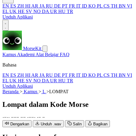
EN
ES
ZH
HI
AR
JA
RU
DE
PT
FR
IT
ID
KO
PL
CS
TH
BN
VI
EL
UK
HE
SV
NO
DA
UR
HU
TR
Unduh Aplikasi
MorseKit
Kamus
Akademi
Alat
Belajar
FAQ
Bahasa
EN
ES
ZH
HI
AR
JA
RU
DE
PT
FR
IT
ID
KO
PL
CS
TH
BN
VI
EL
UK
HE
SV
NO
DA
UR
HU
TR
Unduh Aplikasi
Beranda
>
Kamus
>
L
>
LOMPAT
Lompat
dalam Kode Morse
·
−
·
·
−
−
−
−
−
·
−
−
·
·
−
−
Dengarkan
Unduh .wav
Salin
Bagikan