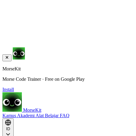
MorseKit
Morse Code Trainer · Free on Google Play
Install
MorseKit
Kamus
Akademi
Alat
Belajar
FAQ
ID