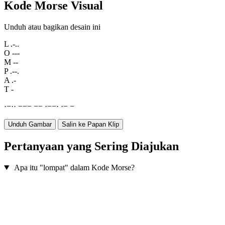
Kode Morse Visual
Unduh atau bagikan desain ini
L
.-..
O
---
M
--
P
.--.
A
.-
T
-
·
−
·
·
−
−
−
−
−
·
−
−
·
·
−
−
Unduh Gambar
Salin ke Papan Klip
Pertanyaan yang Sering Diajukan
Apa itu "lompat" dalam Kode Morse?